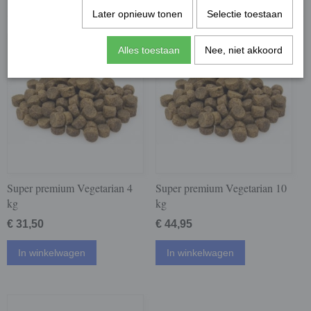
Later opnieuw tonen
Selectie toestaan
Alles toestaan
Nee, niet akkoord
Super premium Vegetarian 4
Super premium Vegetarian 10
kg
kg
€ 31,50
€ 44,95
In winkelwagen
In winkelwagen