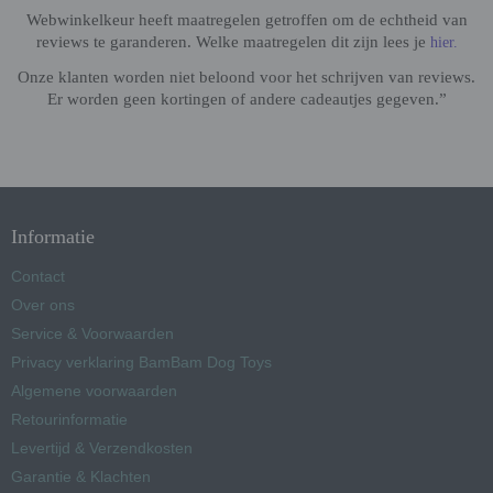
Webwinkelkeur heeft maatregelen getroffen om de echtheid van
reviews te garanderen. Welke maatregelen dit zijn lees je
hier.
Onze klanten worden niet beloond voor het schrijven van reviews.
Er worden geen kortingen of andere cadeautjes gegeven.”
Informatie
Contact
Over ons
Service & Voorwaarden
Privacy verklaring BamBam Dog Toys
Algemene voorwaarden
Retourinformatie
Levertijd & Verzendkosten
Garantie & Klachten