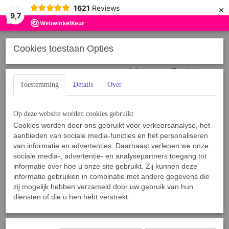
×
1621
Reviews
9,7
Cookies toestaan Opties
Inloggen
Registreren
Toestemming
Details
Over
Op deze website worden cookies gebruikt
Cookies worden door ons gebruikt voor verkeersanalyse, het
aanbieden van sociale media-functies en het personaliseren
Home
van informatie en advertenties. Daarnaast verlenen we onze
›
Voeding
›
Voeding Hond
›
Brokken
›
Super premium
Vegetarian
sociale media-, advertentie- en analysepartners toegang tot
informatie over hoe u onze site gebruikt. Zij kunnen deze
informatie gebruiken in combinatie met andere gegevens die
zij mogelijk hebben verzameld door uw gebruik van hun
Sorteer op:
diensten of die u hen hebt verstrekt.