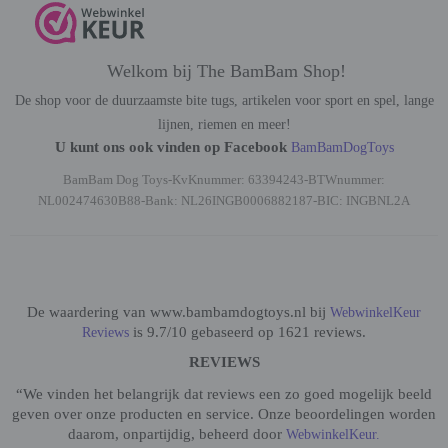
Welkom bij The BamBam Shop!
De shop voor de duurzaamste bite tugs, artikelen voor sport en spel, lange
lijnen, riemen en meer!
U kunt ons ook vinden op Facebook
BamBamDogToys
BamBam Dog Toys-KvKnummer: 63394243-BTWnummer:
NL002474630B88-Bank: NL26INGB0006882187-BIC: INGBNL2A
De waardering van www.bambamdogtoys.nl bij
WebwinkelKeur
is 9.7/10 gebaseerd op 1621 reviews.
Reviews
REVIEWS
“We vinden het belangrijk dat reviews een zo goed mogelijk beeld
geven over onze producten en service. Onze beoordelingen worden
daarom, onpartijdig, beheerd door
WebwinkelKeur.