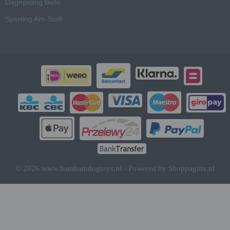
Dagopvang Bello
Sporting Am-Staff
© 2026 www.bambamdogtoys.nl - Powered by Shoppagina.nl