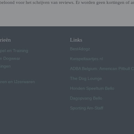
beloond voor het schrijven van reviews. Er worden geen kortingen of a
rieën
Links
Best4dogz
pel en Training
 Dogwear
Kwispeltaartjes.nl
ingen
ADBA Belgium: American Pitbull 
The Dog Lounge
uren en IJzerwaren
Honden Speeltuin Bello
Dagopvang Bello
Sporting Am-Staff