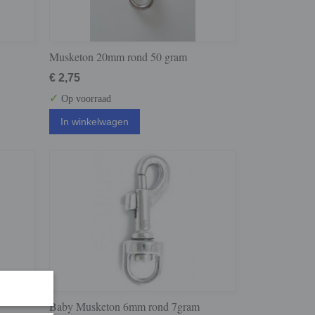
Musketon 20mm rond 50 gram
€ 2,75
✓
Op voorraad
In winkelwagen
Baby Musketon 6mm rond 7gram