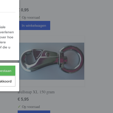
€ 0,95
✓
Op voorraad
In winkelwagen
iale
 verlenen
 over hoe
dere
f die u
toestaan
akkoord
Bullsnap XL 150 gram
€ 5,95
✓
Op voorraad