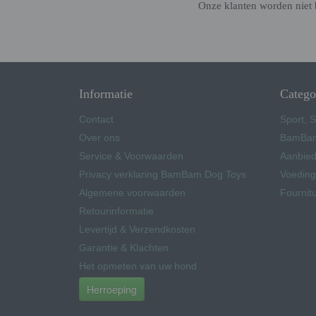
Onze klanten worden niet 
Informatie
Catego
Contact
Sport, S
Over ons
BamBam
Service & Voorwaarden
Aanbied
Privacy verklaring BamBam Dog Toys
Voeding
Algemene voorwaarden
Fournit
Retourinformatie
Levertijd & Verzendkosten
Garantie & Klachten
Het opmeten van uw hond
Herroeping