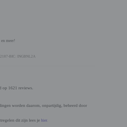
n en meer!
2187-BIC: INGBNL2A
d op 1621 reviews.
lingen worden daarom, onpartijdig, beheerd door
egelen dit zijn lees je
hier.