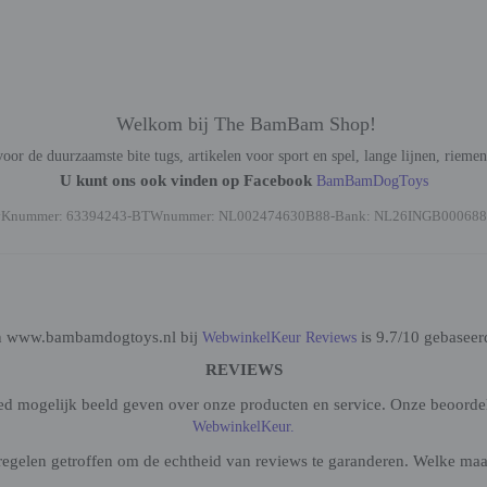
Welkom bij The BamBam Shop!
oor de duurzaamste bite tugs, artikelen voor sport en spel, lange lijnen, rieme
U kunt ons ook vinden op Facebook
BamBamDogToys
vKnummer: 63394243-BTWnummer: NL002474630B88-Bank: NL26INGB000688
n www.bambamdogtoys.nl bij
is 9.7/10 gebaseer
WebwinkelKeur Reviews
REVIEWS
oed mogelijk beeld geven over onze producten en service. Onze beoorde
WebwinkelKeur.
gelen getroffen om de echtheid van reviews te garanderen. Welke maatr