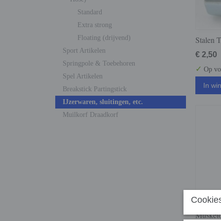
Standard
Extra strong
Floating (drijvend)
Stalen
Sport Artikelen
€ 2,50
Springpole & Toebehoren
✓
Op vo
Spel Artikelen
In wi
Breakstick Partingstick
IJzerwaren, sluitingen, etc.
Muilkorf Draadkorf
Cookies
Musketo