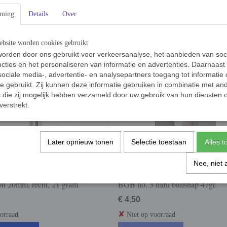
mming
Details
Over
€ 2,05
✓
orraad
Op voorraad
bsite worden cookies gebruikt
nkelwagen
In winkelwagen
orden door ons gebruikt voor verkeersanalyse, het aanbieden van soc
cties en het personaliseren van informatie en advertenties. Daarnaast
ociale media-, advertentie- en analysepartners toegang tot informatie
te gebruikt. Zij kunnen deze informatie gebruiken in combinatie met an
die zij mogelijk hebben verzameld door uw gebruik van hun diensten o
verstrekt.
Later opnieuw tonen
Selectie toestaan
Alles 
Nee, niet 
n 20mm, recht, 21 gram
BGB no. 3 mini bullsnap 47gr.
€ 4,50
✘
orraad
Niet op voorraad