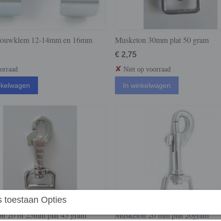
 Touwklem 12-14mm en 16mm
Musketon 30mm plat 50 gram
€ 2,75
✘
orraad
Niet op voorraad
nkelwagen
In winkelwagen
 toestaan Opties
n 20 of 25mm plat 45 gram
Musketon 20 mm plat 20gram