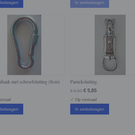
nkelwagen
In winkelwagen
nhaak met schroefsluiting (8cm)
Panieksluiting
€ 5,85
€ 6,50
✓
orraad
Op voorraad
nkelwagen
In winkelwagen