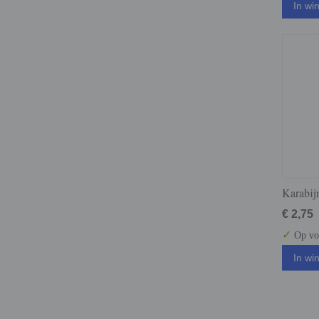
In wi
Karabij
€ 2,75
✓
Op vo
In wi