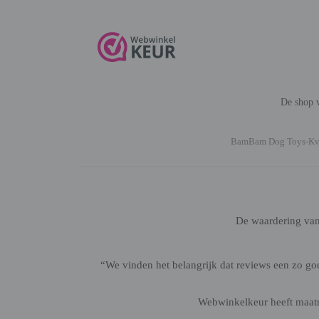
De shop v
BamBam Dog Toys-K
De waardering va
“We vinden het belangrijk dat reviews een zo g
Webwinkelkeur heeft maatre