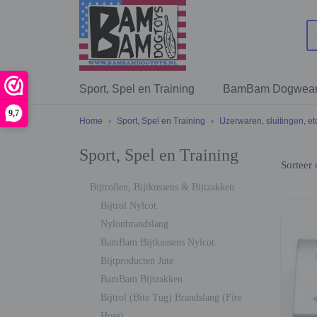
Sport, Spel en Training
BamBam Dogwea
9,7
Home
›
Sport, Spel en Training
›
IJzerwaren, sluitingen, et
Sport, Spel en Training
Sorteer
Bijtrollen, Bijtkussens & Bijtzakken
Bijtrol Nylcot
Nylonbrandslang
BamBam Bijtkussens Nylcot
Bijtproducten Jute
BamBam Bijtzakken
Bijtrol (Bite Tug) Brandslang (Fire
Hose)