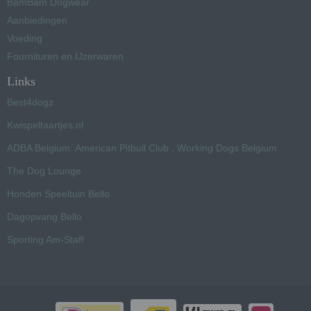
BamBam Dogwear
Aanbiedingen
Voeding
Fournituren en IJzerwaren
Links
Best4dogz
Kwispeltaartjes.nl
ADBA Belgium: American Pitbull Club , Working Dogs Belgium
The Dog Lounge
Honden Speeltuin Bello
Dagopvang Bello
Sporting Am-Staff