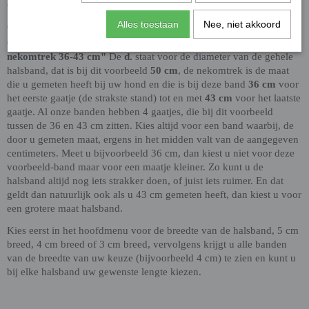
op via mail, het contactformulier, telefoon of Facebook.
Alles toestaan
Nee, niet akkoord
Onze maatvoering:
Onze maten worden als volgt weergegeven, bijvoorbeeld
"d.50
nekomtrek 36-43 cm"
De
d.
staat voor de diameter van de gehele
halsband, dat is bij dit voorbeeld
50 cm
, de nekomtrek is de maat
die u gemeten heeft bij uw hond en die is bij deze band
36 cm
voor
het eerste gaatje (de strakste stand) tot en met
43 cm
voor het laatste
gaatje. Al onze banden hebben 4 gaatjes, die bij dit voorbeeld
tussen de 36 en 43 cm zitten. Kies altijd voor een band waarbij, de
door u gemeten maat, ergens in het midden valt van de aangegeven
centimeters. Meet u bijvoorbeeld 36 cm, dan kiest u niet voor deze
voorbeeld-band maar voor een maatje kleiner. Zo kunt u de
halsband altijd nog iets strakker doen, of juist iets ruimer. En dat
geldt dan natuurlijk ook als u 43 cm gemeten heeft, dan kiest u voor
een grotere maat halsband.
Kies eerst in het hoofdmenu voor de breedte van de halsband, 5 cm
breed, 4 cm breed of 3 cm breed, vervolgens krijgt u alle banden
van de breedte van uw keuze (bijvoorbeeld 4 cm) te zien en kunt u
bij elke halsband uw gewenste lengte kiezen.