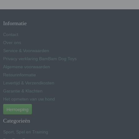
Informatie
Contact
Over ons
Service & Voorwaarden
Privacy verklaring BamBam Dog Toys
Algemene voorwaarden
Retourinformatie
Levertijd & Verzendkosten
Garantie & Klachten
Het opmeten van uw hond
Herroeping
Categorieën
Sport, Spel en Training