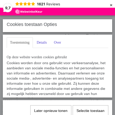
×
1621
Reviews
9,7
Cookies toestaan Opties
Inloggen
Registreren
Toestemming
Details
Over
Op deze website worden cookies gebruikt
Cookies worden door ons gebruikt voor verkeersanalyse, het
aanbieden van sociale media-functies en het personaliseren
Home
van informatie en advertenties. Daarnaast verlenen we onze
› Het opmeten van uw hond
sociale media-, advertentie- en analysepartners toegang tot
Het opmeten van uw hond, voor een halsband of tuig doet u als
informatie over hoe u onze site gebruikt. Zij kunnen deze
informatie gebruiken in combinatie met andere gegevens die
hieronder beschreven
zij mogelijk hebben verzameld door uw gebruik van hun
Het is erg belangrijk om voordat u een halsband of tuig besteld, er
diensten of die u hen hebt verstrekt.
100% zeker van te zijn dat u de juiste maat heeft bepaald. Dit doet u
zoals hieronder duidelijk beschreven is. Mocht u toch nog twijfelen
Later opnieuw tonen
Selectie toestaan
of komt u er niet helemaal uit, neem dan alstublieft contact met ons