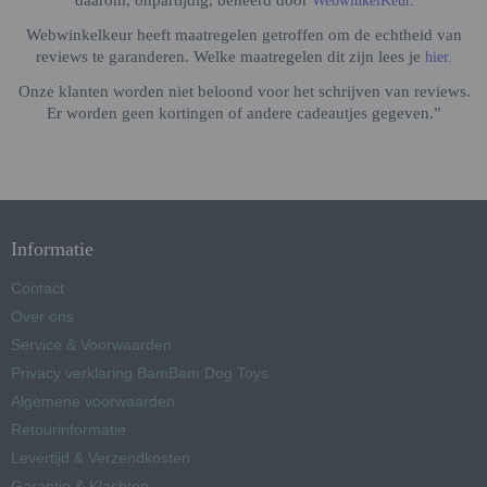
daarom, onpartijdig, beheerd door
WebwinkelKeur.
Webwinkelkeur heeft maatregelen getroffen om de echtheid van
reviews te garanderen. Welke maatregelen dit zijn lees je
hier.
Onze klanten worden niet beloond voor het schrijven van reviews.
Er worden geen kortingen of andere cadeautjes gegeven.”
Informatie
Contact
Over ons
Service & Voorwaarden
Privacy verklaring BamBam Dog Toys
Algemene voorwaarden
Retourinformatie
Levertijd & Verzendkosten
Garantie & Klachten