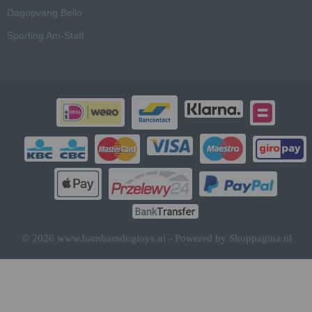
Dagopvang Bello
Sporting Am-Staff
© 2026 www.bambamdogtoys.nl - Powered by Shoppagina.nl