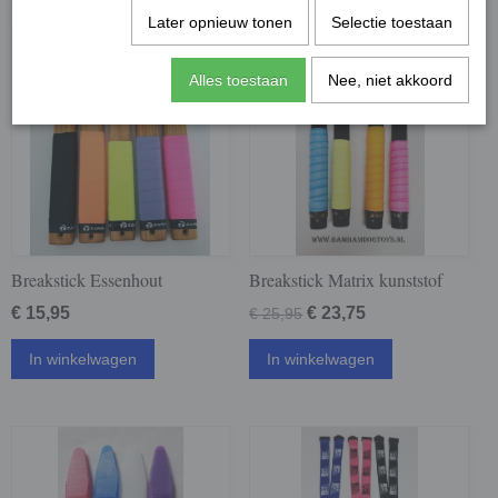
Later opnieuw tonen
Selectie toestaan
Alles toestaan
Nee, niet akkoord
Breakstick Essenhout
Breakstick Matrix kunststof
€ 15,95
€ 23,75
€ 25,95
In winkelwagen
In winkelwagen