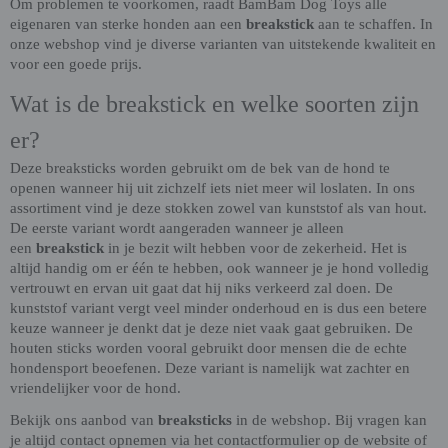
Om problemen te voorkomen, raadt BamBam Dog Toys alle
eigenaren van sterke honden aan een
breakstick
aan te schaffen. In
onze webshop vind je diverse varianten van uitstekende kwaliteit en
voor een goede prijs.
Wat is de breakstick en welke soorten zijn
er?
Deze breaksticks worden gebruikt om de bek van de hond te
openen wanneer hij uit zichzelf iets niet meer wil loslaten. In ons
assortiment vind je deze stokken zowel van kunststof als van hout.
De eerste variant wordt aangeraden wanneer je alleen
een
breakstick
in je bezit wilt hebben voor de zekerheid. Het is
altijd handig om er één te hebben, ook wanneer je je hond volledig
vertrouwt en ervan uit gaat dat hij niks verkeerd zal doen. De
kunststof variant vergt veel minder onderhoud en is dus een betere
keuze wanneer je denkt dat je deze niet vaak gaat gebruiken. De
houten sticks worden vooral gebruikt door mensen die de echte
hondensport beoefenen. Deze variant is namelijk wat zachter en
vriendelijker voor de hond.
Bekijk ons aanbod van
breaksticks
in de webshop. Bij vragen kan
je altijd contact opnemen via het contactformulier op de website of