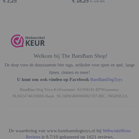
€ 2,25
€ 18,25
€ 19,95
Welkom bij The BamBam Shop!
De shop voor de duurzaamste bite tugs, artikelen voor sport en spel, lange
lijnen, riemen en meer!
U kunt ons ook vinden op Facebook
BamBamDogToys
BamBam Dog Toys-KvKnummer: 63394243-BTWnummer:
NL002474630B88-Bank: NL26INGB0006882187-BIC: INGBNL2A
De waardering van www.bambamdogtoys.nl bij
WebwinkelKeur
is 9.7/10 gebaseerd op 1621 reviews.
Reviews