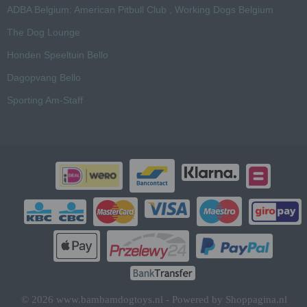
ADBA Belgium: American Pitbull Club , Working Dogs Belgium
The Dog Lounge
Honden Speeltuin Bello
Dagopvang Bello
Sporting Am-Staff
© 2026 www.bambamdogtoys.nl - Powered by Shoppagina.nl