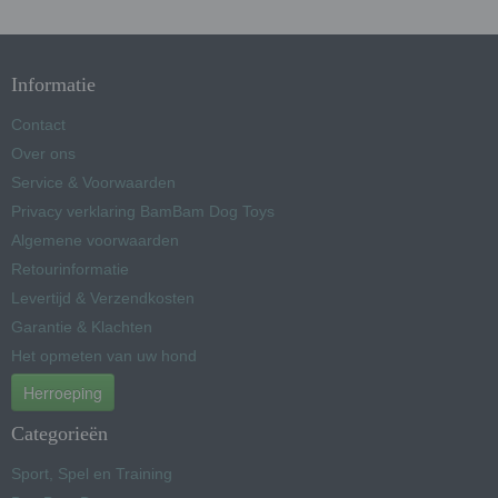
Informatie
Contact
Over ons
Service & Voorwaarden
Privacy verklaring BamBam Dog Toys
Algemene voorwaarden
Retourinformatie
Levertijd & Verzendkosten
Garantie & Klachten
Het opmeten van uw hond
Herroeping
Categorieën
Sport, Spel en Training