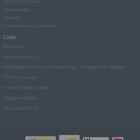
BamBam Dogwear
Aanbiedingen
Voeding
Fournituren en IJzerwaren
Links
Best4dogz
Kwispeltaartjes.nl
ADBA Belgium: American Pitbull Club , Working Dogs Belgium
The Dog Lounge
Honden Speeltuin Bello
Dagopvang Bello
Sporting Am-Staff