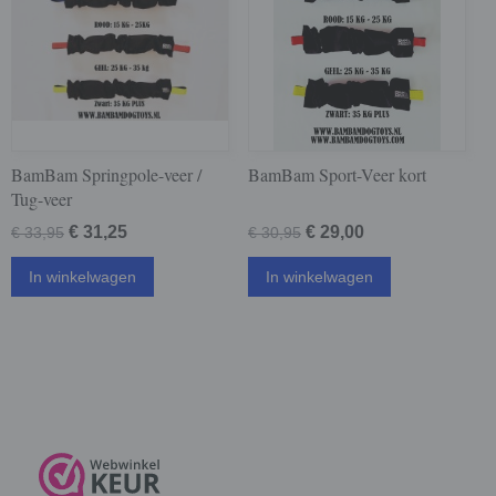
BamBam Springpole-veer /
BamBam Sport-Veer kort
Tug-veer
€ 31,25
€ 29,00
€ 33,95
€ 30,95
In winkelwagen
In winkelwagen