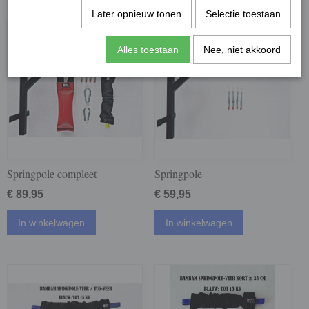
Later opnieuw tonen
Selectie toestaan
Alles toestaan
Nee, niet akkoord
Springpole compleet
Springpole
€ 89,95
€ 59,95
In winkelwagen
In winkelwagen