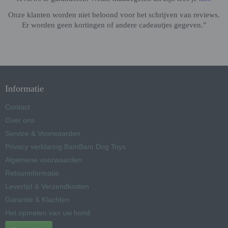
Onze klanten worden niet beloond voor het schrijven van reviews.
Er worden geen kortingen of andere cadeautjes gegeven.”
Informatie
Contact
Over ons
Service & Voorwaarden
Privacy verklaring BamBam Dog Toys
Algemene voorwaarden
Retourinformatie
Levertijd & Verzendkosten
Garantie & Klachten
Het opmeten van uw hond