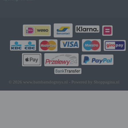
© 2026 www.bambamdogtoys.nl - Powered by Shoppagina.nl