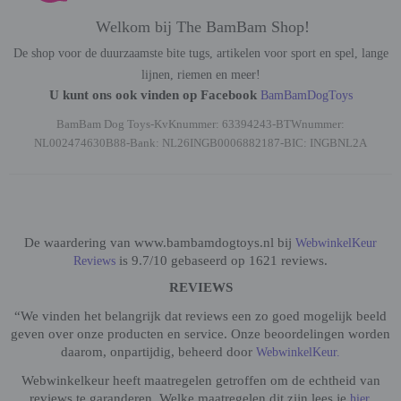
Welkom bij The BamBam Shop!
De shop voor de duurzaamste bite tugs, artikelen voor sport en spel, lange
lijnen, riemen en meer!
U kunt ons ook vinden op Facebook
BamBamDogToys
BamBam Dog Toys-KvKnummer: 63394243-BTWnummer:
NL002474630B88-Bank: NL26INGB0006882187-BIC: INGBNL2A
De waardering van www.bambamdogtoys.nl bij
WebwinkelKeur
is 9.7/10 gebaseerd op 1621 reviews.
Reviews
REVIEWS
“We vinden het belangrijk dat reviews een zo goed mogelijk beeld
geven over onze producten en service. Onze beoordelingen worden
daarom, onpartijdig, beheerd door
WebwinkelKeur.
Webwinkelkeur heeft maatregelen getroffen om de echtheid van
reviews te garanderen. Welke maatregelen dit zijn lees je
hier.