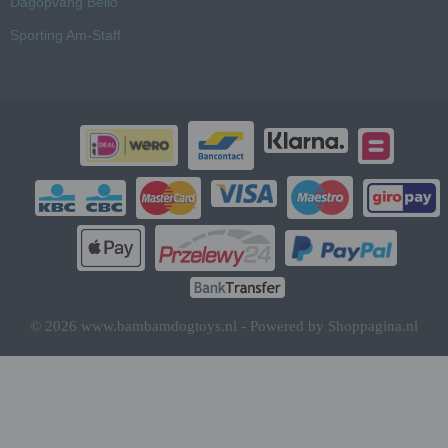
Dagopvang Bello
Sporting Am-Staff
© 2026 www.bambamdogtoys.nl - Powered by Shoppagina.nl