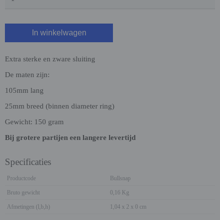
In winkelwagen
Extra sterke en zware sluiting
De maten zijn:
105mm lang
25mm breed (binnen diameter ring)
Gewicht: 150 gram
Bij grotere partijen een langere levertijd
Specificaties
Productcode
Bullsnap
Bruto gewicht
0,16 Kg
Afmetingen (l,b,h)
1,04 x 2 x 0 cm