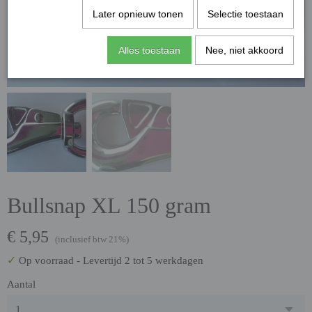
Later opnieuw tonen
Selectie toestaan
Alles toestaan
Nee, niet akkoord
Bullsnap XL 150 gram
€ 5,95
(inclusief btw 21%)
✓
Op voorraad
- Levertijd 2 tot 5 werkdagen
Aantal