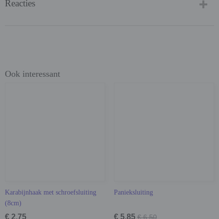
Reacties
Ook interessant
Karabijnhaak met schroefsluiting
Panieksluiting
(8cm)
€ 2,75
€ 5,85
€ 6,50