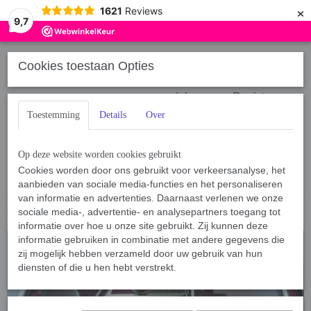
×
1621
Reviews
9,7
Cookies toestaan Opties
Inloggen
Registreren
Toestemming
Details
Over
Op deze website worden cookies gebruikt
Cookies worden door ons gebruikt voor verkeersanalyse, het
aanbieden van sociale media-functies en het personaliseren
Home
van informatie en advertenties. Daarnaast verlenen we onze
›
Sport, Spel en Training
›
IJzerwaren, sluitingen, etc.
›
Bullsnap XL
150 gram
sociale media-, advertentie- en analysepartners toegang tot
informatie over hoe u onze site gebruikt. Zij kunnen deze
informatie gebruiken in combinatie met andere gegevens die
zij mogelijk hebben verzameld door uw gebruik van hun
diensten of die u hen hebt verstrekt.