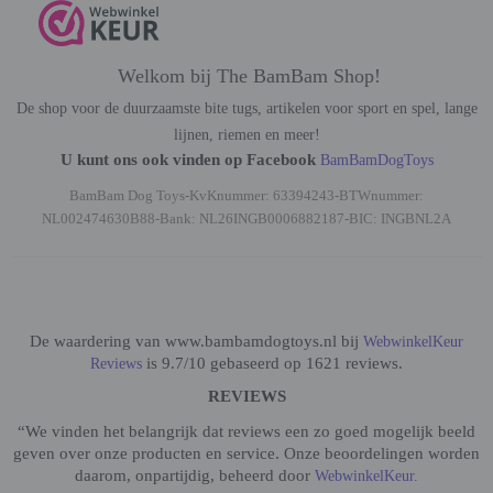
Welkom bij The BamBam Shop!
De shop voor de duurzaamste bite tugs, artikelen voor sport en spel, lange
lijnen, riemen en meer!
U kunt ons ook vinden op Facebook
BamBamDogToys
BamBam Dog Toys-KvKnummer: 63394243-BTWnummer:
NL002474630B88-Bank: NL26INGB0006882187-BIC: INGBNL2A
De waardering van www.bambamdogtoys.nl bij
WebwinkelKeur
is 9.7/10 gebaseerd op 1621 reviews.
Reviews
REVIEWS
“We vinden het belangrijk dat reviews een zo goed mogelijk beeld
geven over onze producten en service. Onze beoordelingen worden
daarom, onpartijdig, beheerd door
WebwinkelKeur.