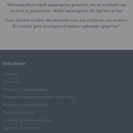
Webwinkelkeur heeft maatregelen getroffen om de echtheid van
reviews te garanderen. Welke maatregelen dit zijn lees je
hier.
Onze klanten worden niet beloond voor het schrijven van reviews.
Er worden geen kortingen of andere cadeautjes gegeven.”
Informatie
Contact
Over ons
Service & Voorwaarden
Privacy verklaring BamBam Dog Toys
Algemene voorwaarden
Retourinformatie
Levertijd & Verzendkosten
Garantie & Klachten