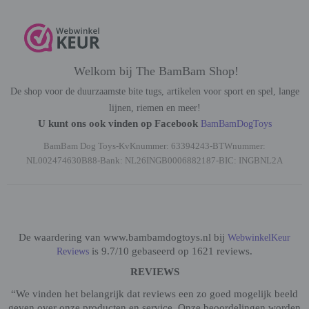
Welkom bij The BamBam Shop!
De shop voor de duurzaamste bite tugs, artikelen voor sport en spel, lange
lijnen, riemen en meer!
U kunt ons ook vinden op Facebook
BamBamDogToys
BamBam Dog Toys-KvKnummer: 63394243-BTWnummer:
NL002474630B88-Bank: NL26INGB0006882187-BIC: INGBNL2A
De waardering van www.bambamdogtoys.nl bij
WebwinkelKeur
is 9.7/10 gebaseerd op 1621 reviews.
Reviews
REVIEWS
“We vinden het belangrijk dat reviews een zo goed mogelijk beeld
geven over onze producten en service. Onze beoordelingen worden