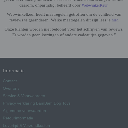
daarom, onpartijdig, beheerd door
WebwinkelKeur.
Webwinkelkeur heeft maatregelen getroffen om de echtheid van
reviews te garanderen. Welke maatregelen dit zijn lees je
hier.
Onze klanten worden niet beloond voor het schrijven van reviews.
Er worden geen kortingen of andere cadeautjes gegeven.”
Informatie
Contact
Over ons
Service & Voorwaarden
Privacy verklaring BamBam Dog Toys
Algemene voorwaarden
Retourinformatie
Levertijd & Verzendkosten