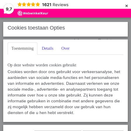
×
1621
Reviews
9,7
Cookies toestaan Opties
Inloggen
Registreren
Toestemming
Details
Over
Op deze website worden cookies gebruikt
Cookies worden door ons gebruikt voor verkeersanalyse, het
aanbieden van sociale media-functies en het personaliseren
Home
van informatie en advertenties. Daarnaast verlenen we onze
›
Voeding
›
Voeding Hond
›
Brokken
›
Super premium junior
sociale media-, advertentie- en analysepartners toegang tot
informatie over hoe u onze site gebruikt. Zij kunnen deze
informatie gebruiken in combinatie met andere gegevens die
Sorteer op:
zij mogelijk hebben verzameld door uw gebruik van hun
diensten of die u hen hebt verstrekt.