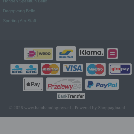
Honden Speeltuin Bello
Dagopvang Bello
Sporting Am-Staff
© 2026 www.bambamdogtoys.nl - Powered by Shoppagina.nl