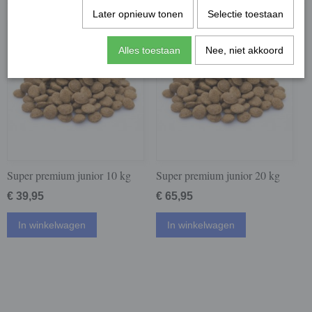
Later opnieuw tonen
Selectie toestaan
Alles toestaan
Nee, niet akkoord
Super premium junior 10 kg
Super premium junior 20 kg
€ 39,95
€ 65,95
In winkelwagen
In winkelwagen