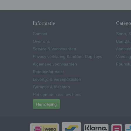
Informatie
Catego
Contact
Sport, S
Over ons
BamBam
Service & Voorwaarden
Aanbied
Privacy verklaring BamBam Dog Toys
Voeding
Algemene voorwaarden
Fournit
Retourinformatie
Levertijd & Verzendkosten
Garantie & Klachten
Het opmeten van uw hond
Herroeping