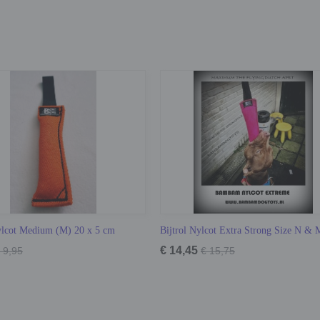
ylcot Medium (M) 20 x 5 cm
Bijtrol Nylcot Extra Strong Size N & 
€ 14,45
 9,95
€ 15,75