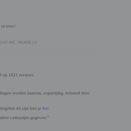
n en meer!
2187-BIC: INGBNL2A
d op 1621 reviews.
lingen worden daarom, onpartijdig, beheerd door
egelen dit zijn lees je
hier.
ndere cadeautjes gegeven.”