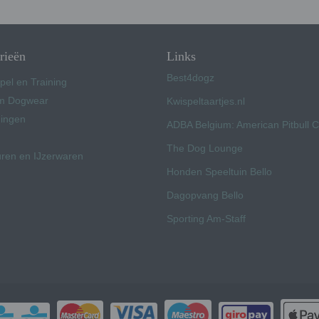
rieën
Links
Best4dogz
pel en Training
 Dogwear
Kwispeltaartjes.nl
ingen
ADBA Belgium: American Pitbull 
The Dog Lounge
uren en IJzerwaren
Honden Speeltuin Bello
Dagopvang Bello
Sporting Am-Staff