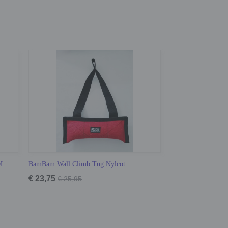
M
BamBam Wall Climb Tug Nylcot
€ 23,75
€ 25,95