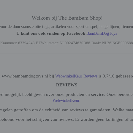
Welkom bij The BamBam Shop!
oor de duurzaamste bite tugs, artikelen voor sport en spel, lange lijnen, rieme
U kunt ons ook vinden op Facebook
BamBamDogToys
vKnummer: 63394243-BTWnummer: NL002474630B88-Bank: NL26INGB000688
n www.bambamdogtoys.nl bij
is 9.7/10 gebaseer
WebwinkelKeur Reviews
REVIEWS
oed mogelijk beeld geven over onze producten en service. Onze beoorde
WebwinkelKeur.
gelen getroffen om de echtheid van reviews te garanderen. Welke maatr
beloond voor het schrijven van reviews. Er worden geen kortingen of a