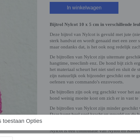
In winkelwagen
Bijtrol Nylcot 10 x 5 cm in verschillende le
Deze bijtrol van Nylcot is gevuld met jute (ni
sterk handvat en wordt genaaid met een zeer s
maar ondanks dat, is het ook nog redelijk zac
De bijtrollen van Nylcot zijn uitermate geschi
hangtime, treeclimb enz. De hond bijt zich erg
het materiaal scheurt het niet snel en sluit de
zijn natuurlijk ook bijzonder geschikt om te g
oefenen van commando's enzovoorts.
De bijtrollen zijn ook erg geschikt voor het aan
hond weinig moeite kost om zich er in vast te 
De bijtrollen van Nylcot zijn minder geschikt
Daar komt heel veel kracht en geweld op de bijt
 toestaan Opties
blijft het stof en dat gaat nu eenmaal eerder s
Nylcot is een combinatie van Nylon en Katoen
hondensporten en wordt onder andere gebruikt 