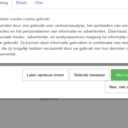
mming
Details
Over
verschillende varianten, onder andere uit poly
voordelen ten opzichte van polyamide (sowieso
hardheid. Wij hebben om dit nadeel gekozen vo
bsite worden cookies gebruikt
weg beter is voor de tanden van uw hond. Het v
orden door ons gebruikt voor verkeersanalyse, het aanbieden van soc
witte stippen te zien zijn, goed voor de looks
cties en het personaliseren van informatie en advertenties. Daarnaast
Kleuren kunnen iets afwijken van de foto’s
ociale media-, advertentie- en analysepartners toegang tot informatie
te gebruikt. Zij kunnen deze informatie gebruiken in combinatie met an
Een bite tug of bijtrol moet niet gezien wor
die zij mogelijk hebben verzameld door uw gebruik van hun diensten o
kluif.
verstrekt.
Bite tugs, bijtrollen, speeltjes etc. ten alle
Specificaties
Later opnieuw tonen
Selectie toestaan
Alles 
Bruto gewicht
Nee, niet 
Afmetingen (l,b,h)
Reacties