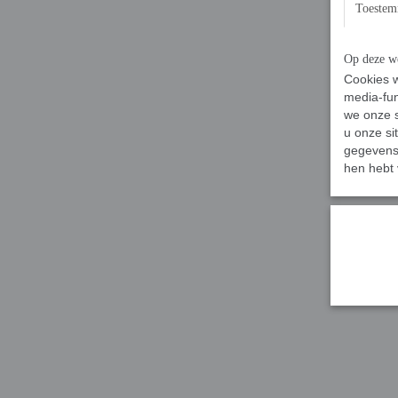
Toeste
Op deze we
Cookies w
media-fun
we onze s
u onze si
gegevens 
hen hebt 