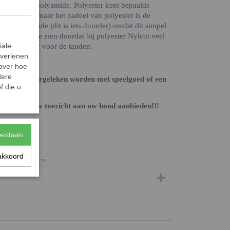
ester en uit polyamide. Polyester kent bepaalde
 de prijs), maar het nadeel van polyester is de
or polyamide (dit is iets duurder) omdat dit simpel
erschil is te zien doordat bij polyester Nylcot veel
iale
, maar minder voor de tanden.
 verlenen
 over hoe
dere
den als, of vergeleken worden met speelgoed of een
f die u
n tijde onder uw toezicht aan uw hond aanbieden!!!
toestaan
0,10 Kg
akkoord
10 x 5 x 2 cm