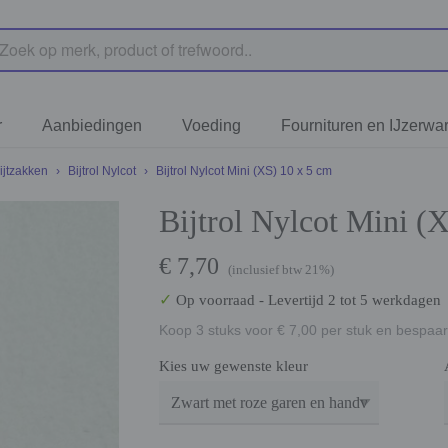
r
Aanbiedingen
Voeding
Fournituren en IJzerwa
Bijtzakken
›
Bijtrol Nylcot
›
Bijtrol Nylcot Mini (XS) 10 x 5 cm
Bijtrol Nylcot Mini (
€ 7,70
(inclusief btw 21%)
✓
Op voorraad
- Levertijd 2 tot 5 werkdagen
Koop 3 stuks voor € 7,00 per stuk en bespaar
Kies uw gewenste kleur