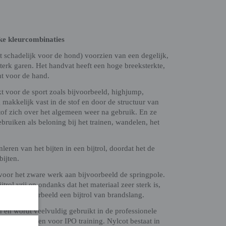
uke kleurcombinaties
et schadelijk voor de hond) voorzien van een degelijk,
terk garen. Het handvat heeft een hoge breeksterkte,
ht voor de hand.
kt voor de sport zoals bijvoorbeeld, highjump,
 makkelijk vast in de stof en door de structuur van
 stof zich over het algemeen weer na gebruik. En ze
ebruiken als beloning bij het trainen, wandelen, het
leren van het bijten in een bijtrol, doordat het de
bijten.
 voor het zware werk aan bijvoorbeeld de springpole.
rol vrij en ondanks dat het materiaal zeer sterk is,
tuk als bijvoorbeeld een bijtrol van brandslang.
 en wordt veelvuldig gebruikt in de professionele
in bijtpakken voor IPO training. Nylcot bestaat in