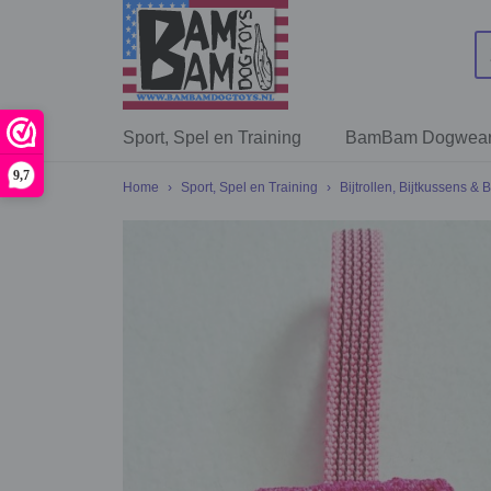
Sport, Spel en Training
BamBam Dogwea
9,7
Home
›
Sport, Spel en Training
›
Bijtrollen, Bijtkussens & 