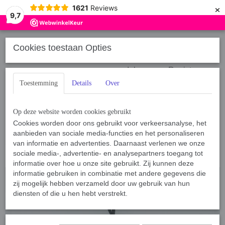
×
1621
Reviews
9,7
Cookies toestaan Opties
Inloggen
Registreren
Toestemming
Details
Over
Op deze website worden cookies gebruikt
Cookies worden door ons gebruikt voor verkeersanalyse, het
aanbieden van sociale media-functies en het personaliseren
Home
van informatie en advertenties. Daarnaast verlenen we onze
›
Sport, Spel en Training
›
Bijtrollen, Bijtkussens & Bijtzakken
›
Bijtrol Nylcot
›
BamBam Wall Climb Tug Nylcot
sociale media-, advertentie- en analysepartners toegang tot
informatie over hoe u onze site gebruikt. Zij kunnen deze
informatie gebruiken in combinatie met andere gegevens die
zij mogelijk hebben verzameld door uw gebruik van hun
diensten of die u hen hebt verstrekt.