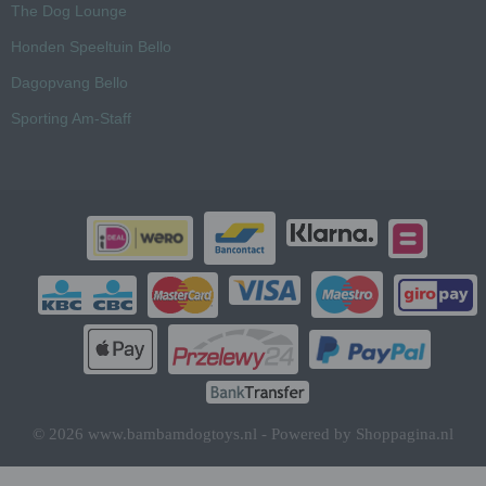
The Dog Lounge
Honden Speeltuin Bello
Dagopvang Bello
Sporting Am-Staff
© 2026 www.bambamdogtoys.nl - Powered by Shoppagina.nl