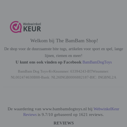
Welkom bij The BamBam Shop!
De shop voor de duurzaamste bite tugs, artikelen voor sport en spel, lange
lijnen, riemen en meer!
U kunt ons ook vinden op Facebook
BamBamDogToys
BamBam Dog Toys-KvKnummer: 63394243-BTWnummer:
NL002474630B88-Bank: NL26INGB0006882187-BIC: INGBNL2A
De waardering van www.bambamdogtoys.nl bij
WebwinkelKeur
is 9.7/10 gebaseerd op 1621 reviews.
Reviews
REVIEWS