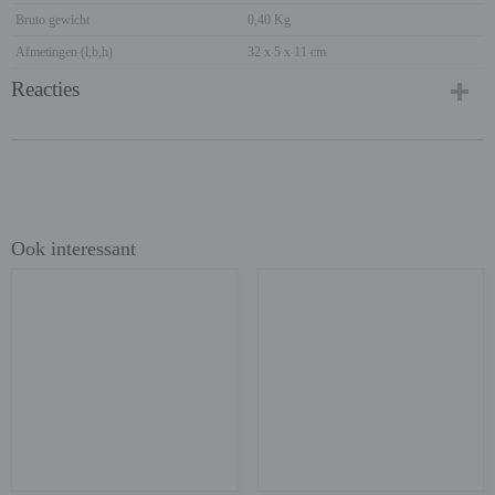
Bruto gewicht
0,40 Kg
Afmetingen (l,b,h)
32 x 5 x 11 cm
Reacties
Ook interessant