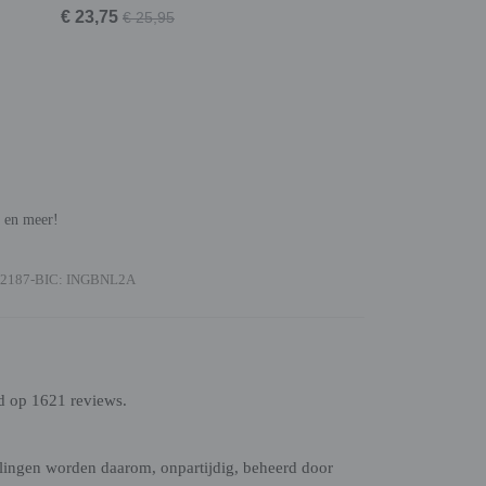
€ 23,75
€ 25,95
n en meer!
2187-BIC: INGBNL2A
d op 1621 reviews.
lingen worden daarom, onpartijdig, beheerd door