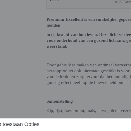
Premium Excellent is een smakelijke, geper
honden
in de kracht van hun leven. Deze licht vert
voor onderhoud van een gezond lichaam, goe
weerstand.
Door gebruik te maken van optimaal verteerba
het topproduct ook uitermate geschikt is voor
van de brokken zorgt ervoor dat het onnodig 
gunstig effect heeft op de hoeveelheid ontlast
Samenstelling
Kip, rijst, havermout, mais, tarwe, bietenvezel
en gist, oliën, vet van gevogelte, lecithine,
 toestaan Opties
FOS fructo-oligo-sacchariden, omega 3 en 6 v