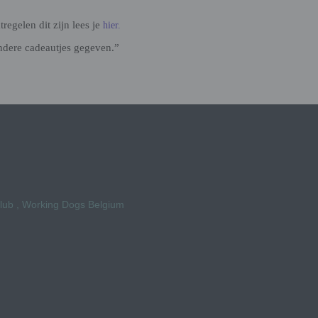
egelen dit zijn lees je
hier.
ndere cadeautjes gegeven.”
Club , Working Dogs Belgium