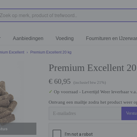
r
Aanbiedingen
Voeding
Fournituren en IJzerwa
mium Excellent
›
Premium Excellent 20 kg
Premium Excellent 20
€ 60,95
(inclusief btw 21%)
✓
Op voorraad
- Levertijd Weer leverbaar v.a
Ontvang een mailtje zodra het product weer op
Verstu
stus