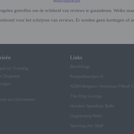
WebwinkelKeur.
gelen getroffen om de echtheid van reviews te garanderen. Welke maatr
beloond voor het schrijven van reviews. Er worden geen kortingen of a
rieën
Links
Best4dogz
pel en Training
 Dogwear
Kwispeltaartjes.nl
ingen
ADBA Belgium: American Pitbull 
The Dog Lounge
uren en IJzerwaren
Honden Speeltuin Bello
Dagopvang Bello
Sporting Am-Staff