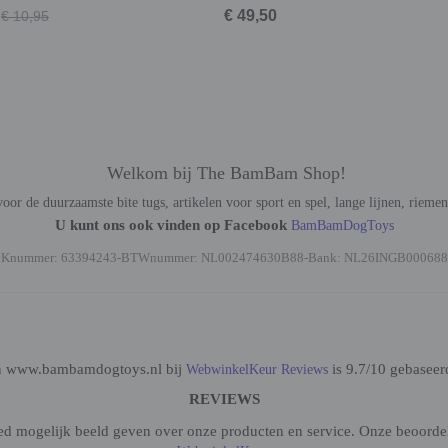
€ 49,50
€ 10,95
Welkom bij The BamBam Shop!
oor de duurzaamste bite tugs, artikelen voor sport en spel, lange lijnen, rieme
U kunt ons ook vinden op Facebook
BamBamDogToys
vKnummer: 63394243-BTWnummer: NL002474630B88-Bank: NL26INGB000688
n www.bambamdogtoys.nl bij
is 9.7/10 gebaseer
WebwinkelKeur Reviews
REVIEWS
oed mogelijk beeld geven over onze producten en service. Onze beoorde