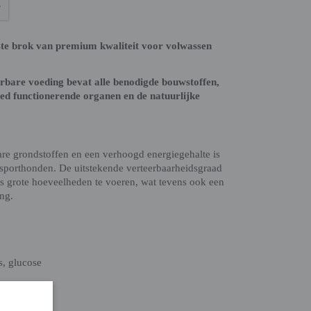
ste brok van premium kwaliteit voor volwassen
eerbare voeding bevat alle benodigde bouwstoffen,
d functionerende organen en de natuurlijke
re grondstoffen en een verhoogd energiegehalte is
 sporthonden. De uitstekende verteerbaarheidsgraad
is grote hoeveelheden te voeren, wat tevens ook een
ing.
s, glucose
etzuren,