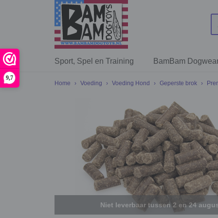
Sport, Spel en Training
BamBam Dogwea
9,7
Home
›
Voeding
›
Voeding Hond
›
Geperste brok
›
Pre
Niet leverbaar tussen 2 en 24 augu