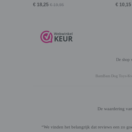
€ 18,25
€ 10,15
€ 19,95
De shop v
BamBam Dog Toys-K
De waardering va
“We vinden het belangrijk dat reviews een zo g