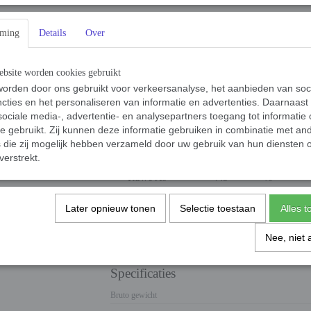
vitaminen, mineralen en spoorelementen.
mming
Details
Over
bsite worden cookies gebruikt
orden door ons gebruikt voor verkeersanalyse, het aanbieden van soc
Analyse
cties en het personaliseren van informatie en advertenties. Daarnaast
ociale media-, advertentie- en analysepartners toegang tot informatie
Ruw Eiwit
25.0
%
te gebruikt. Zij kunnen deze informatie gebruiken in combinatie met an
Ruw Vet
14.0
%
die zij mogelijk hebben verzameld door uw gebruik van hun diensten o
verstrekt.
Ruwe Celstof
2.0
%
Ruwe As
7.5
%
Calcium
1.4
%
Fosfor
1.0
%
Later opnieuw tonen
Selectie toestaan
Alles 
Vocht
9.0
%
Nee, niet 
Specificaties
Bruto gewicht