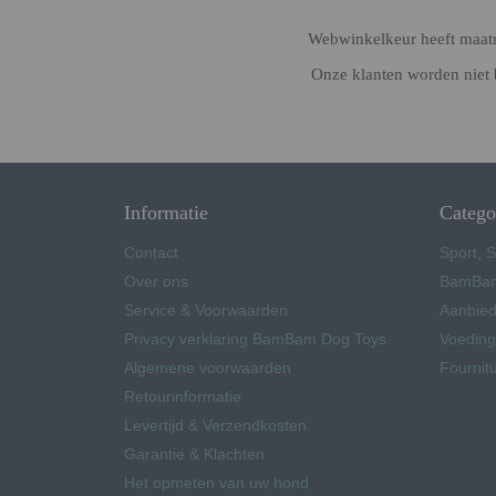
Webwinkelkeur heeft maatre
Onze klanten worden niet 
Informatie
Catego
Contact
Sport, S
Over ons
BamBam
Service & Voorwaarden
Aanbied
Privacy verklaring BamBam Dog Toys
Voeding
Algemene voorwaarden
Fournit
Retourinformatie
Levertijd & Verzendkosten
Garantie & Klachten
Het opmeten van uw hond