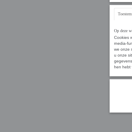
Toeste
Op deze we
Cookies w
media-fun
we onze s
u onze si
gegevens 
hen hebt 