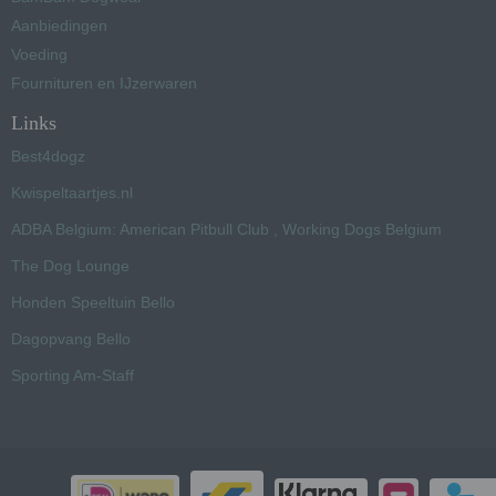
Aanbiedingen
Voeding
Fournituren en IJzerwaren
Links
Best4dogz
Kwispeltaartjes.nl
ADBA Belgium: American Pitbull Club , Working Dogs Belgium
The Dog Lounge
Honden Speeltuin Bello
Dagopvang Bello
Sporting Am-Staff