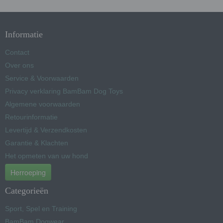
Informatie
Contact
Over ons
Service & Voorwaarden
Privacy verklaring BamBam Dog Toys
Algemene voorwaarden
Retourinformatie
Levertijd & Verzendkosten
Garantie & Klachten
Het opmeten van uw hond
Herroeping
Categorieën
Sport, Spel en Training
BamBam Dogwear