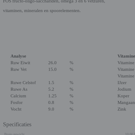
FOS fructo-oligo-sacchariden, omega 3 en 6 vetzuren,
vitaminen, mineralen en spoorelementen.
Analyse
Vitamine
Ruw Eiwit
26.0
%
Vitamine
Ruw Vet
15.0
%
Vitamine
Vitamine
Ruwe Celstof
1.5
%
IJzer
Ruwe As
5.2
%
Jodium
Calcium
1.25
%
Koper
Fosfor
0.8
%
Mangaan
Vocht
9.0
%
Zink
Specificaties
Bruto gewicht
10,00