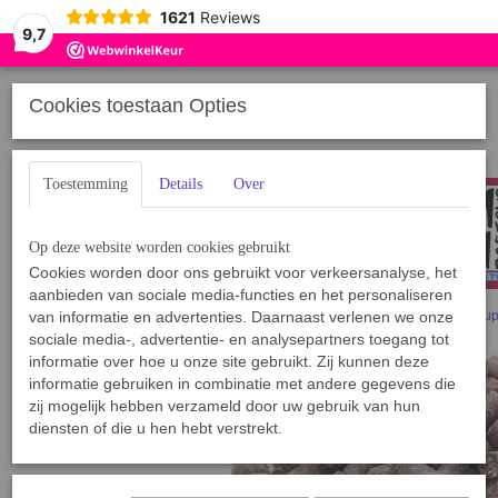
1621
Reviews
9,7
Cookies toestaan Opties
Toestemming
Details
Over
Op deze website worden cookies gebruikt
Cookies worden door ons gebruikt voor verkeersanalyse, het
aanbieden van sociale media-functies en het personaliseren
Home
van informatie en advertenties. Daarnaast verlenen we onze
›
Voeding
›
Voeding Hond
›
Geperste brok
›
Premium Active
›
Sup
sociale media-, advertentie- en analysepartners toegang tot
informatie over hoe u onze site gebruikt. Zij kunnen deze
informatie gebruiken in combinatie met andere gegevens die
zij mogelijk hebben verzameld door uw gebruik van hun
diensten of die u hen hebt verstrekt.