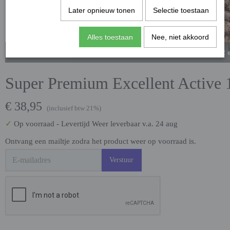
Later opnieuw tonen
Selectie toestaan
Alles toestaan
Nee, niet akkoord
Niet leverbaar tussen 2
Super Premium Excellent Active 
€ 38,95
(inclusief btw 21%)
✓
Op voorraad
- Levertijd Weer leverbaar v.a. 24 aug
Ontvang een mailtje zodra het product weer op voorraad is.
Verstuur