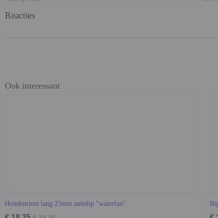
Reacties
Ook interessant
Hondenriem lang 25mm antislip "waterfun"
Bi
€ 18,25
€ 
€ 19,95