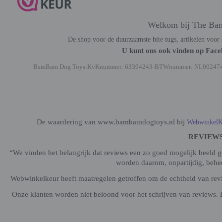
Welkom bij The Ba
De shop voor de duurzaamste bite tugs, artikelen voor 
U kunt ons ook vinden op Fac
BamBam Dog Toys-KvKnummer: 63394243-BTWnummer: NL00247
De waardering van www.bambamdogtoys.nl bij
WebwinkelK
REVIEW
“We vinden het belangrijk dat reviews een zo goed mogelijk beeld 
worden daarom, onpartijdig, beh
Webwinkelkeur heeft maatregelen getroffen om de echtheid van revie
Onze klanten worden niet beloond voor het schrijven van reviews. 