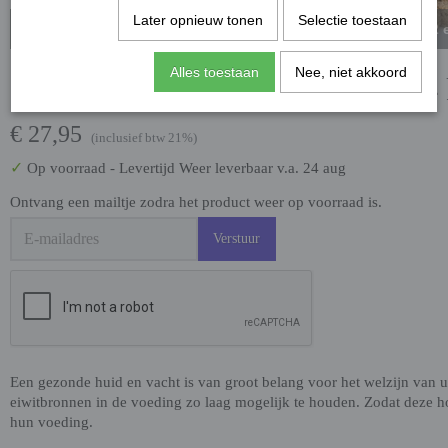
Later opnieuw tonen
Selectie toestaan
Niet leverbaar tussen 2
Alles toestaan
Nee, niet akkoord
Super premium Salmon & Rice 4
€ 27,95
(inclusief btw 21%)
✓
Op voorraad
- Levertijd Weer leverbaar v.a. 24 aug
Ontvang een mailtje zodra het product weer op voorraad is.
Verstuur
Een gezonde huid en vacht is van groot belang voor het welzijn van u
eiwitbronnen in de voeding zo laag mogelijk te houden. Zodat deze h
hun voeding.