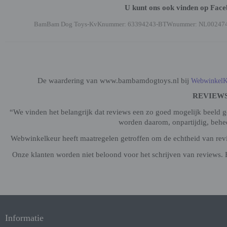
U kunt ons ook vinden op Fac
BamBam Dog Toys-KvKnummer: 63394243-BTWnummer: NL00247
De waardering van www.bambamdogtoys.nl bij
WebwinkelK
REVIEW
“We vinden het belangrijk dat reviews een zo goed mogelijk beeld 
worden daarom, onpartijdig, beh
Webwinkelkeur heeft maatregelen getroffen om de echtheid van revie
Onze klanten worden niet beloond voor het schrijven van reviews. 
Informatie