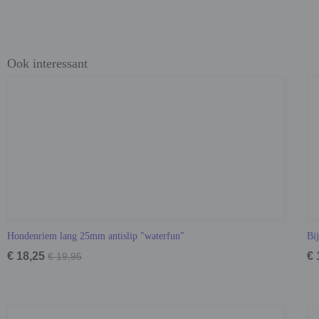
Ook interessant
Hondenriem lang 25mm antislip "waterfun"
Bi
€ 18,25
€ 
€ 19,95