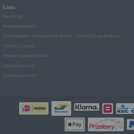
Links
Best4dogz
Kwispeltaartjes.nl
ADBA Belgium: American Pitbull Club , Working Dogs Belgium
The Dog Lounge
Honden Speeltuin Bello
Dagopvang Bello
Sporting Am-Staff