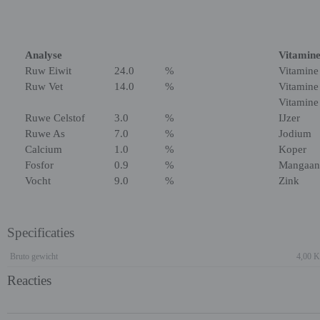
Analyse
Vitamine
Ruw Eiwit
24.0
%
Vitamine
Ruw Vet
14.0
%
Vitamine
Vitamine
Ruwe Celstof
3.0
%
IJzer
Ruwe As
7.0
%
Jodium
Calcium
1.0
%
Koper
Fosfor
0.9
%
Mangaan
Vocht
9.0
%
Zink
Specificaties
Bruto gewicht
4,00 
Reacties