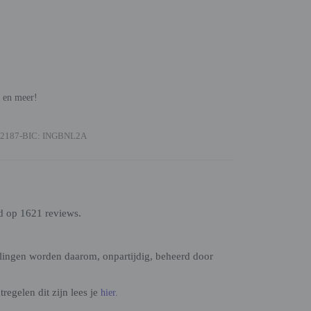
n en meer!
2187-BIC: INGBNL2A
d op 1621 reviews.
lingen worden daarom, onpartijdig, beheerd door
egelen dit zijn lees je
hier.