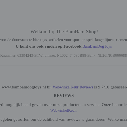
Welkom bij The BamBam Shop!
oor de duurzaamste bite tugs, artikelen voor sport en spel, lange lijnen, rieme
U kunt ons ook vinden op Facebook
BamBamDogToys
vKnummer: 63394243-BTWnummer: NL002474630B88-Bank: NL26INGB000688
n www.bambamdogtoys.nl bij
is 9.7/10 gebaseer
WebwinkelKeur Reviews
REVIEWS
oed mogelijk beeld geven over onze producten en service. Onze beoorde
WebwinkelKeur.
gelen getroffen om de echtheid van reviews te garanderen. Welke maatr