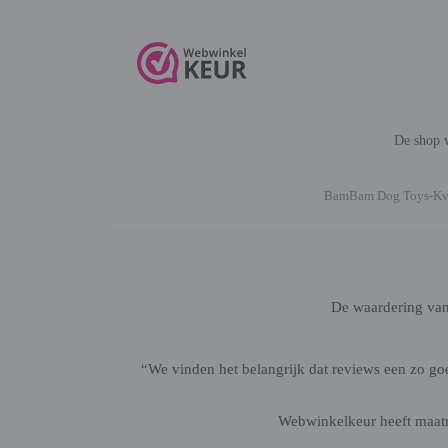
De shop v
BamBam Dog Toys-K
De waardering va
“We vinden het belangrijk dat reviews een zo g
Webwinkelkeur heeft maatre