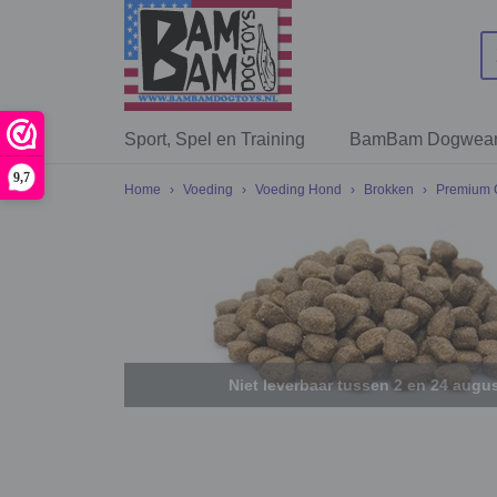
Sport, Spel en Training
BamBam Dogwea
9,7
Home
›
Voeding
›
Voeding Hond
›
Brokken
›
Premium 
Niet leverbaar tussen 2 en 24 augu