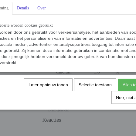
mming
Details
Over
bsite worden cookies gebruikt
Analyse
orden door ons gebruikt voor verkeersanalyse, het aanbieden van soc
cties en het personaliseren van informatie en advertenties. Daarnaast
Ruw Eiwit
26.0
%
ociale media-, advertentie- en analysepartners toegang tot informatie
Ruw Vet
15.0
%
te gebruikt. Zij kunnen deze informatie gebruiken in combinatie met an
die zij mogelijk hebben verzameld door uw gebruik van hun diensten o
Ruwe Celstof
3.5
%
verstrekt.
Ruwe As
7.5
%
Calcium
1.8
%
Fosfor
1.1
%
Later opnieuw tonen
Selectie toestaan
Alles 
Vocht
9.0
%
Nee, niet 
Specificaties
Bruto gewicht
Reacties