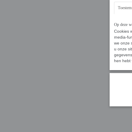
Toeste
Op deze we
Cookies w
media-fun
we onze s
u onze si
gegevens 
hen hebt 