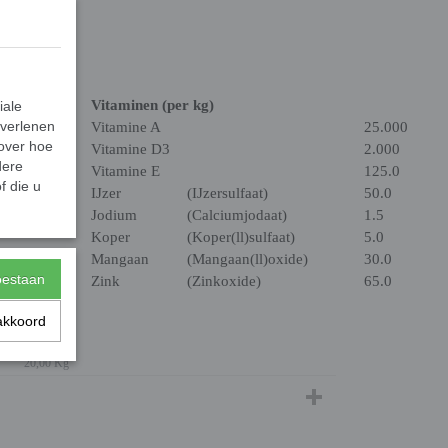
Vitaminen (per kg)
iale
 verlenen
Vitamine A
25.000
 over hoe
Vitamine D3
2.000
dere
Vitamine E
125.0
f die u
IJzer
(IJzersulfaat)
50.0
Jodium
(Calciumjodaat)
1.5
Koper
(Koper(ll)sulfaat)
5.0
Mangaan
(Mangaan(ll)oxide)
30.0
toestaan
Zink
(Zinkoxide)
65.0
akkoord
20,00 Kg