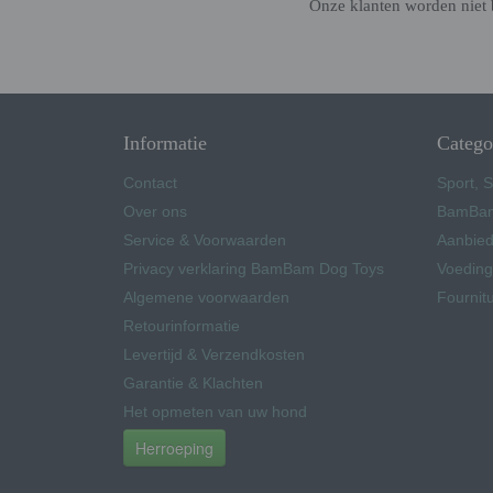
Onze klanten worden niet 
Informatie
Catego
Contact
Sport, S
Over ons
BamBam
Service & Voorwaarden
Aanbied
Privacy verklaring BamBam Dog Toys
Voeding
Algemene voorwaarden
Fournit
Retourinformatie
Levertijd & Verzendkosten
Garantie & Klachten
Het opmeten van uw hond
Herroeping