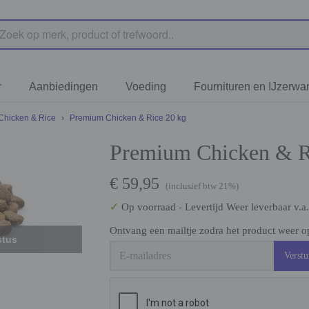
r
Aanbiedingen
Voeding
Fournituren en IJzerwa
Chicken & Rice
›
Premium Chicken & Rice 20 kg
Premium Chicken & R
€ 59,95
(inclusief btw 21%)
✓
Op voorraad
- Levertijd Weer leverbaar v.a
Ontvang een mailtje zodra het product weer op
stus
Verstu