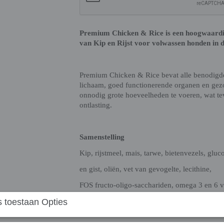
Premium Chicken & Rice is een hoogwaardi
van Kip en Rijst voor volwassen honden in d
Premium Chicken & Rice bevat alle benodigd
lichaam, goed functionerende organen en gezo
onnodig grote hoeveelheden te voeren, wat te
ontlasting.
Samenstelling
Kip, rijstmeel, mais, tarwe, bietenvezels, gluc
en gist, oliën, vet van gevogelte, lecithine,
FOS fructo-oligo-sacchariden, omega 3 en 6 v
 toestaan Opties
vitaminen, mineralen en spoorelementen.