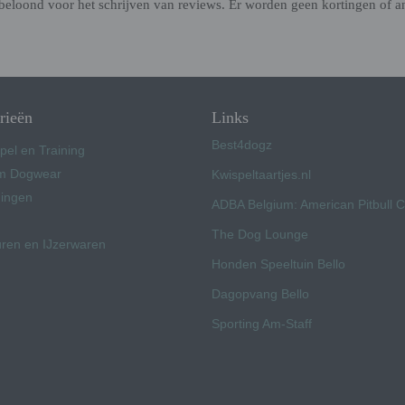
beloond voor het schrijven van reviews. Er worden geen kortingen of a
rieën
Links
Best4dogz
pel en Training
 Dogwear
Kwispeltaartjes.nl
ingen
ADBA Belgium: American Pitbull 
The Dog Lounge
uren en IJzerwaren
Honden Speeltuin Bello
Dagopvang Bello
Sporting Am-Staff