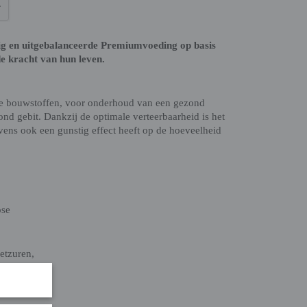
g en uitgebalanceerde Premiumvoeding op basis
e kracht van hun leven.
e bouwstoffen, voor onderhoud van een gezond
nd gebit. Dankzij de optimale verteerbaarheid is het
vens ook een gunstig effect heeft op de hoeveelheid
ose
etzuren,