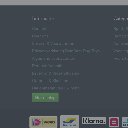
Informatie
Catego
Contact
Sport, S
Over ons
BamBam
Service & Voorwaarden
Aanbied
Privacy verklaring BamBam Dog Toys
Voeding
Algemene voorwaarden
Fournit
Retourinformatie
Levertijd & Verzendkosten
Garantie & Klachten
Het opmeten van uw hond
Herroeping