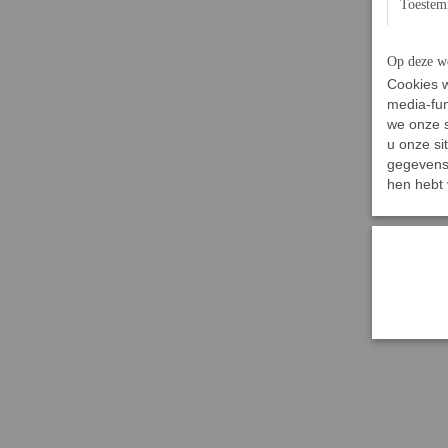
Toeste
Op deze we
Cookies w
media-fun
we onze s
u onze si
gegevens 
hen hebt 