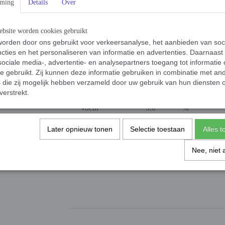
mming
Details
Over
Analyse
Ruw Eiwit
25.0
%
bsite worden cookies gebruikt
Ruw Vet
9.0
%
orden door ons gebruikt voor verkeersanalyse, het aanbieden van soc
cties en het personaliseren van informatie en advertenties. Daarnaast
ociale media-, advertentie- en analysepartners toegang tot informatie
Ruwe Celstof
3.0
%
te gebruikt. Zij kunnen deze informatie gebruiken in combinatie met an
Ruwe As
7.0
%
die zij mogelijk hebben verzameld door uw gebruik van hun diensten o
Calcium
1.5
%
verstrekt.
Fosfor
1.0
%
Vocht
9.0
%
Later opnieuw tonen
Selectie toestaan
Alles 
Specificaties
Bruto gewicht
Nee, niet 
Reacties