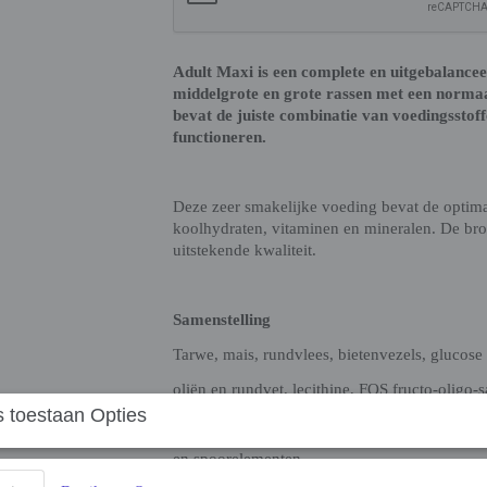
Adult Maxi is een complete en uitgebalance
middelgrote en grote rassen met een normaa
bevat de juiste combinatie van voedingsstof
functioneren.
Deze zeer smakelijke voeding bevat de optimal
koolhydraten, vitaminen en mineralen. De bro
uitstekende kwaliteit.
Samenstelling
Tarwe, mais, rundvlees, bietenvezels, glucose 
oliën en rundvet, lecithine, FOS fructo-oligo-
 toestaan Opties
omega 3 en 6 vetzuren, vitaminen, mineralen
en spoorelementen.