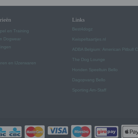
rieën
Links
Best4dogz
pel en Training
 Dogwear
Kwispeltaartjes.nl
ingen
ADBA Belgium: American Pitbull 
The Dog Lounge
uren en IJzerwaren
Honden Speeltuin Bello
Dagopvang Bello
Sporting Am-Staff