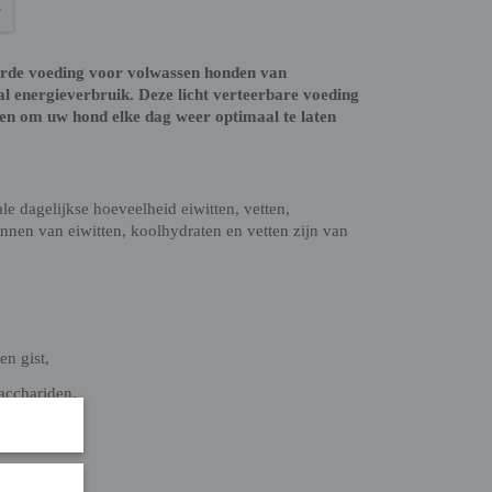
erde voeding voor volwassen honden van
l energieverbruik. Deze licht verteerbare voeding
fen om uw hond elke dag weer optimaal te laten
e dagelijkse hoeveelheid eiwitten, vetten,
nnen van eiwitten, koolhydraten en vetten zijn van
en gist,
sacchariden,