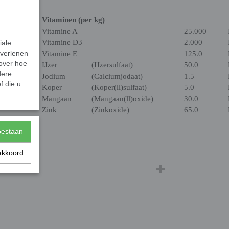
Vitaminen (per kg)
Vitamine A
25.000
Vitamine D3
2.000
iale
 verlenen
Vitamine E
125.0
 over hoe
IJzer
(IJzersulfaat)
50.0
dere
Jodium
(Calciumjodaat)
1.5
f die u
Koper
(Koper(ll)sulfaat)
5.0
Mangaan
(Mangaan(ll)oxide)
30.0
Zink
(Zinkoxide)
65.0
toestaan
20,00 Kg
akkoord