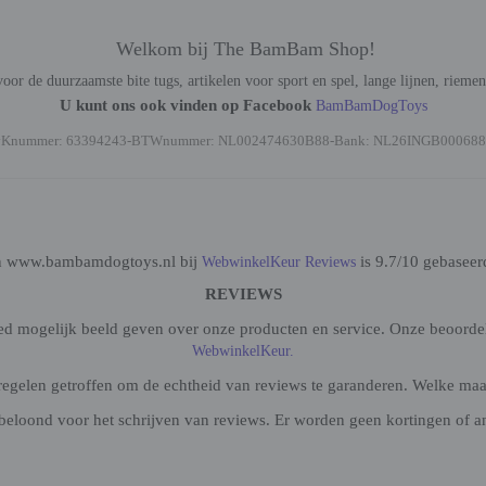
Welkom bij The BamBam Shop!
oor de duurzaamste bite tugs, artikelen voor sport en spel, lange lijnen, rieme
U kunt ons ook vinden op Facebook
BamBamDogToys
vKnummer: 63394243-BTWnummer: NL002474630B88-Bank: NL26INGB000688
n www.bambamdogtoys.nl bij
is 9.7/10 gebaseer
WebwinkelKeur Reviews
REVIEWS
oed mogelijk beeld geven over onze producten en service. Onze beoorde
WebwinkelKeur.
gelen getroffen om de echtheid van reviews te garanderen. Welke maatr
beloond voor het schrijven van reviews. Er worden geen kortingen of a