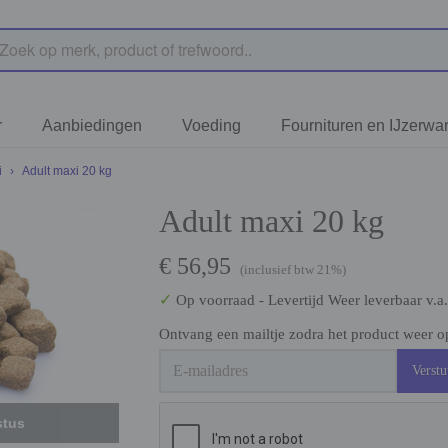
r
Aanbiedingen
Voeding
Fournituren en IJzerwa
i
›
Adult maxi 20 kg
Adult maxi 20 kg
€ 56,95
(inclusief btw 21%)
✓
Op voorraad
- Levertijd Weer leverbaar v.a
Ontvang een mailtje zodra het product weer op
Verstu
stus