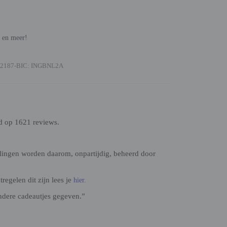
n en meer!
2187-BIC: INGBNL2A
d op 1621 reviews.
lingen worden daarom, onpartijdig, beheerd door
egelen dit zijn lees je
hier.
ndere cadeautjes gegeven.”