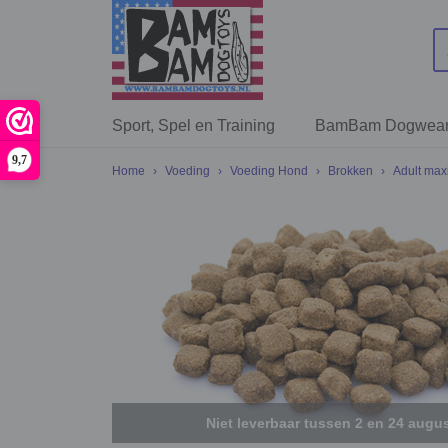
Sport, Spel en Training
BamBam Dogwea
9,7
Home
›
Voeding
›
Voeding Hond
›
Brokken
›
Adult max
Niet leverbaar tussen 2 en 24 augu