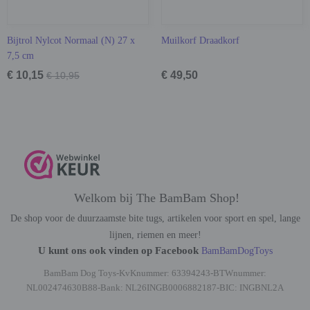
Bijtrol Nylcot Normaal (N) 27 x
Muilkorf Draadkorf
7,5 cm
€ 10,15
€ 49,50
€ 10,95
Welkom bij The BamBam Shop!
De shop voor de duurzaamste bite tugs, artikelen voor sport en spel, lange
lijnen, riemen en meer!
U kunt ons ook vinden op Facebook
BamBamDogToys
BamBam Dog Toys-KvKnummer: 63394243-BTWnummer:
NL002474630B88-Bank: NL26INGB0006882187-BIC: INGBNL2A