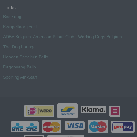
Links
Best4dogz
Kwispeltaartjes.nl
ADBA Belgium: American Pitbull Club , Working Dogs Belgium
The Dog Lounge
Honden Speeltuin Bello
Dagopvang Bello
Sporting Am-Staff