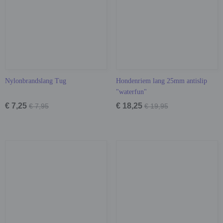
Nylonbrandslang Tug
Hondenriem lang 25mm antislip
"waterfun"
€ 7,25
€ 18,25
€ 7,95
€ 19,95