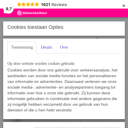
×
1621
Reviews
9,7
Cookies toestaan Opties
Inloggen
Registreren
Toestemming
Details
Over
Op deze website worden cookies gebruikt
Cookies worden door ons gebruikt voor verkeersanalyse, het
aanbieden van sociale media-functies en het personaliseren
Home
van informatie en advertenties. Daarnaast verlenen we onze
›
Sport, Spel en Training
›
Bijtrollen, Bijtkussens & Bijtzakken
›
Nylonbrandslang
›
Nylonbrandslang Tug Extra strong
sociale media-, advertentie- en analysepartners toegang tot
informatie over hoe u onze site gebruikt. Zij kunnen deze
informatie gebruiken in combinatie met andere gegevens die
zij mogelijk hebben verzameld door uw gebruik van hun
diensten of die u hen hebt verstrekt.