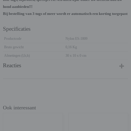
hond aanbieden!!!
Bij bestelling van 3 tugs of meer wordt er automatisch een korting toegepast
Specificaties
Productcode
Nylon ES-1809
Bruto gewicht
0,16 Kg
Afmetingen (l,b,h)
30 x 10 x 0 cm
Reacties
Ook interessant