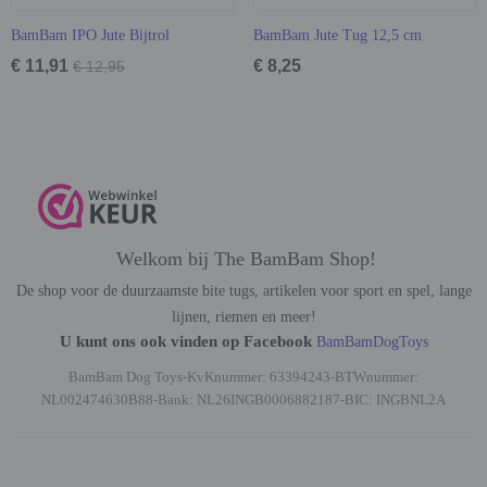
BamBam IPO Jute Bijtrol
BamBam Jute Tug 12,5 cm
€ 11,91
€ 8,25
€ 12,95
Welkom bij The BamBam Shop!
De shop voor de duurzaamste bite tugs, artikelen voor sport en spel, lange
lijnen, riemen en meer!
U kunt ons ook vinden op Facebook
BamBamDogToys
BamBam Dog Toys-KvKnummer: 63394243-BTWnummer:
NL002474630B88-Bank: NL26INGB0006882187-BIC: INGBNL2A