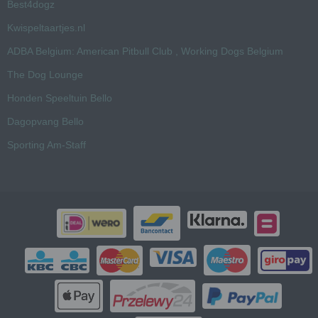
Best4dogz
Kwispeltaartjes.nl
ADBA Belgium: American Pitbull Club , Working Dogs Belgium
The Dog Lounge
Honden Speeltuin Bello
Dagopvang Bello
Sporting Am-Staff