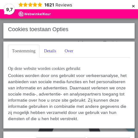
×
1621
Reviews
9,7
Cookies toestaan Opties
Inloggen
Registreren
Toestemming
Details
Over
Op deze website worden cookies gebruikt
Cookies worden door ons gebruikt voor verkeersanalyse, het
aanbieden van sociale media-functies en het personaliseren
Home
van informatie en advertenties. Daarnaast verlenen we onze
›
Sport, Spel en Training
›
Bijtrollen, Bijtkussens & Bijtzakken
›
Bijtproducten Jute
›
BamBam Wall Climb Tug IPO Jute
sociale media-, advertentie- en analysepartners toegang tot
informatie over hoe u onze site gebruikt. Zij kunnen deze
informatie gebruiken in combinatie met andere gegevens die
zij mogelijk hebben verzameld door uw gebruik van hun
NIEUW
diensten of die u hen hebt verstrekt.