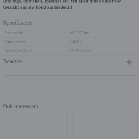
Bite tugs, bijtrollen, speeltjes etc. ten allen tijden onder uw
toezicht aan uw hond aanbieden!!!
Specificaties
Productcode
WC IPO Jute
Bruto gewicht
0,40 Kg
Afmetingen (l,b,h)
32 x 5 x 11 cm
Reacties
Ook interessant