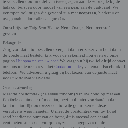
te verstellen door middel van twee gespen aan de voorzijde bij de
hals cq. borst en door middel van één gesp aan de buikband. We
verkopen ook tuigen die gevoerd zijn met
neopreen
, bladert u op
uw gemak is door alle categorieën.
Omschrijving: Tuig 5cm Blauw, Neon Oranje, Neopreenstof
gevoerd
Belangrijk:
Zorg voordat u tot bestellen overgaat dat u er zeker van bent dat u
de goede maat besteld, kijk voor de zekerheid nog even op onze
pagina
We vragen u bij twijfel
altijd
contact
Het opmeten van uw hond
met ons op te nemen via het
, via email, Facebook of
Contactformulier
telefoon. We adviseren u graag bij het kiezen van de juiste maat
voor uw trouwe viervoeter.
Onze maatvoering:
Meet de borstomtrek (helemaal rondom) van uw hond op met een
flexibele centimeter of meetlint, heeft u dit niet voorhanden dan
kunt u natuurlijk ook weer een touwtje gebruiken en deze
vervolgens weer nameten. U meet de borstomtrek van uw hond
rond het diepste punt van de borst, dit is meestal een aantal
centimeters achter de voorpoten, zoals aangegeven op de