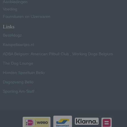
Aanbiedingen
Voeding
Fournituren en IJzerwaren
Links
Best4dogz
Kwispeltaartjes.nl
ADBA Belgium: American Pitbull Club , Working Dogs Belgium
The Dog Lounge
Honden Speeltuin Bello
Dagopvang Bello
Sporting Am-Staff