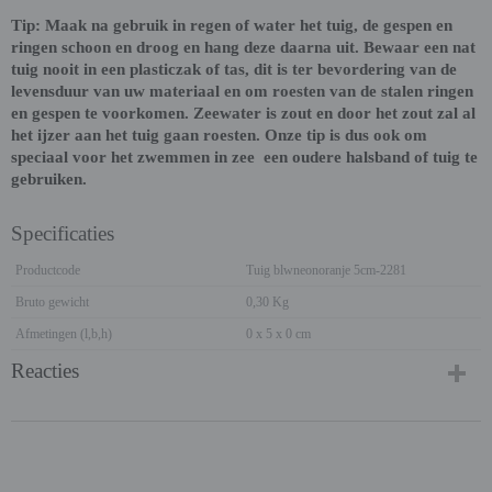
Tip: Maak na gebruik in regen of water het tuig, de gespen en
ringen schoon en droog en hang deze daarna uit. Bewaar een nat
tuig nooit in een plasticzak of tas, dit is ter bevordering van de
levensduur van uw materiaal en om roesten van de stalen ringen
en gespen te voorkomen. Zeewater is zout en door het zout zal al
het ijzer aan het tuig gaan roesten. Onze tip is dus ook om
speciaal voor het zwemmen in zee een oudere halsband of tuig te
gebruiken.
Specificaties
Productcode
Tuig blwneonoranje 5cm-2281
Bruto gewicht
0,30 Kg
Afmetingen (l,b,h)
0 x 5 x 0 cm
Reacties