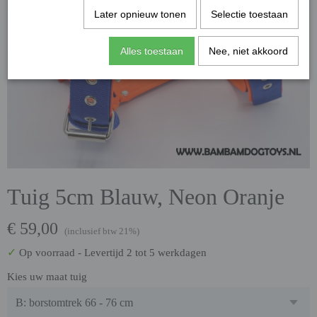
Later opnieuw tonen
Selectie toestaan
Alles toestaan
Nee, niet akkoord
Tuig 5cm Blauw, Neon Oranje
€ 59,00
(inclusief btw 21%)
✓
Op voorraad
- Levertijd 2 tot 5 werkdagen
Kies uw maat tuig