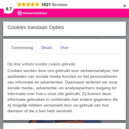
×
1621
Reviews
9,7
Cookies toestaan Opties
Inloggen
Registreren
Toestemming
Details
Over
Op deze website worden cookies gebruikt
Cookies worden door ons gebruikt voor verkeersanalyse, het
aanbieden van sociale media-functies en het personaliseren
Home
van informatie en advertenties. Daarnaast verlenen we onze
›
BamBam Dogwear
›
Tuigen & Harnassen
›
5 cm Neopreenstof
gevoerd
›
Tuig 5cm Blauw, Neon Oranje
sociale media-, advertentie- en analysepartners toegang tot
informatie over hoe u onze site gebruikt. Zij kunnen deze
informatie gebruiken in combinatie met andere gegevens die
zij mogelijk hebben verzameld door uw gebruik van hun
diensten of die u hen hebt verstrekt.