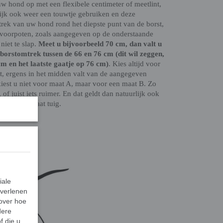
 hond op met een flexibele centimeter of meetlint,
lijk ook weer een touwtje gebruiken en deze
rek van uw hond rond het diepste punt van de borst,
de voorpoten, zoals aangegeven op de onderstaande
 niet te slap.
Meet u bijvoorbeeld 70 cm, dan valt u
borstomtrek tussen de 66 en 76 cm (dit wil zeggen,
cm en het laatste gaatje op 76 cm)
. Kies altijd voor
, ergens in het midden valt van de aangegeven
iest u niet voor maat A, maar voor een maat B. Zo
, of juist iets ruimer. En dat geldt dan natuurlijk ook
 kleinere maat tuig.
iale
 verlenen
 over hoe
dere
f die u