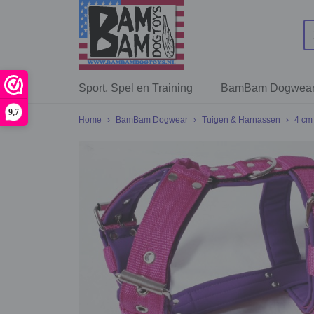
Sport, Spel en Training
BamBam Dogwea
9,7
Home
›
BamBam Dogwear
›
Tuigen & Harnassen
›
4 cm