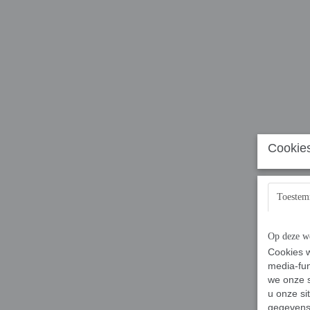
Cookies
Toeste
Op deze we
Cookies w
media-fun
we onze s
u onze si
gegevens 