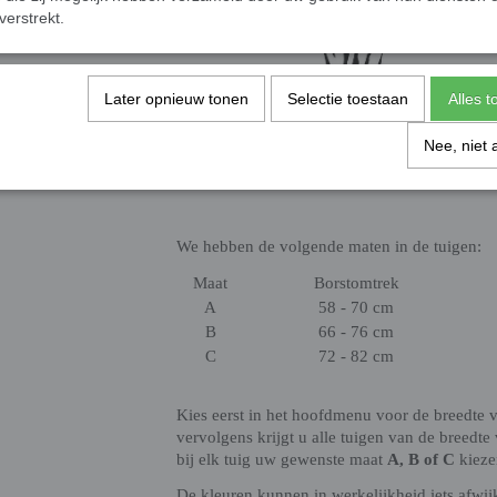
verstrekt.
Later opnieuw tonen
Selectie toestaan
Alles 
Nee, niet 
We hebben de volgende maten in de tuigen:
Maat
Borstomtrek
A
58 - 70 cm
B
66 - 76 cm
C
72 - 82 cm
Kies eerst in het hoofdmenu voor de breedte 
vervolgens krijgt u alle tuigen van de breedt
bij elk tuig uw gewenste maat
A, B of C
kieze
De kleuren kunnen in werkelijkheid iets afwij