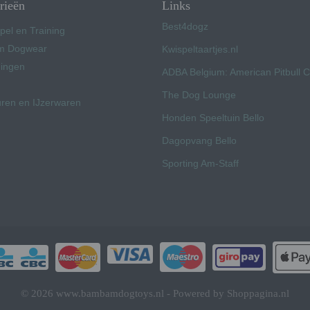
rieën
Links
Best4dogz
pel en Training
 Dogwear
Kwispeltaartjes.nl
ingen
ADBA Belgium: American Pitbull 
The Dog Lounge
uren en IJzerwaren
Honden Speeltuin Bello
Dagopvang Bello
Sporting Am-Staff
© 2026 www.bambamdogtoys.nl - Powered by Shoppagina.nl