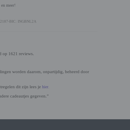
n en meer!
2187-BIC: INGBNL2A
d op 1621 reviews.
lingen worden daarom, onpartijdig, beheerd door
egelen dit zijn lees je
hier.
ndere cadeautjes gegeven.”