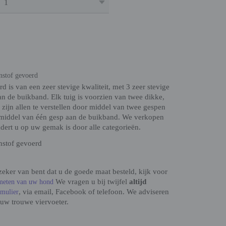
stof gevoerd
 is van een zeer stevige kwaliteit, met 3 zeer stevige
an de buikband. Elk tuig is voorzien van twee dikke,
jn allen te verstellen door middel van twee gespen
or middel van één gesp aan de buikband. We verkopen
adert u op uw gemak is door alle categorieën.
nstof gevoerd
 zeker van bent dat u de goede maat besteld, kijk voor
We vragen u bij twijfel
altijd
meten van uw hond
, via email, Facebook of telefoon. We adviseren
rmulier
 uw trouwe viervoeter.