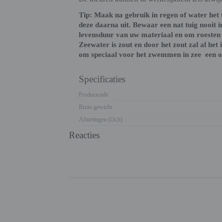
Tip: Maak na gebruik in regen of water het 
deze daarna uit. Bewaar een nat tuig nooit in
levensduur van uw materiaal en om roesten 
Zeewater is zout en door het zout zal al het 
om speciaal voor het zwemmen in zee een ou
Specificaties
Productcode
Bruto gewicht
Afmetingen (l,b,h)
Reacties