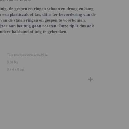
tuig, de gespen en ringen schoon en droog en hang
 een plasticzak of tas, dit is ter bevordering van de
van de stalen ringen en gespen te voorkomen.
ijzer aan het tuig gaan roesten. Onze tip is dus ook
dere halsband of tuig te gebruiken.
Tuig roze/paarsneo 4cm-1934
0,30 Kg
0 x 4 x 0 cm