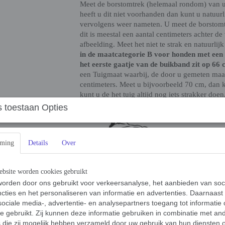
Meet de borstomtrek (helemaal rondom) van uw
heeft u dit niet voorhanden dan kunt u natuur
vervolgens weer nameten. U meet de borstomt
dit is meestal een aantal centimeters achter 
afbeelding. Meet het niet te strak en natuurlijk
in de maatcategorie B voor honden met een 
het eerste gaatje van de buikband zit op 66 
een Tuigmaat waarbij, de door u gemeten maat
centimeters. Meet u bijvoorbeeld 70 cm, dan k
kunt u de het tuig altijd nog iets strakker doen
als u 66 cm gemeten heeft, dan kiest u voor de
 toestaan Opties
mming
Details
Over
bsite worden cookies gebruikt
orden door ons gebruikt voor verkeersanalyse, het aanbieden van soc
cties en het personaliseren van informatie en advertenties. Daarnaast
ociale media-, advertentie- en analysepartners toegang tot informatie
te gebruikt. Zij kunnen deze informatie gebruiken in combinatie met an
die zij mogelijk hebben verzameld door uw gebruik van hun diensten o