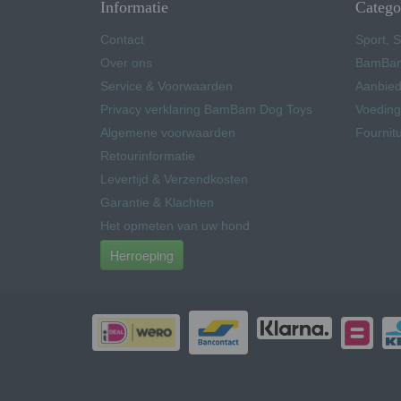
Informatie
Catego
Contact
Sport, S
Over ons
BamBam
Service & Voorwaarden
Aanbied
Privacy verklaring BamBam Dog Toys
Voeding
Algemene voorwaarden
Fournit
Retourinformatie
Levertijd & Verzendkosten
Garantie & Klachten
Het opmeten van uw hond
Herroeping