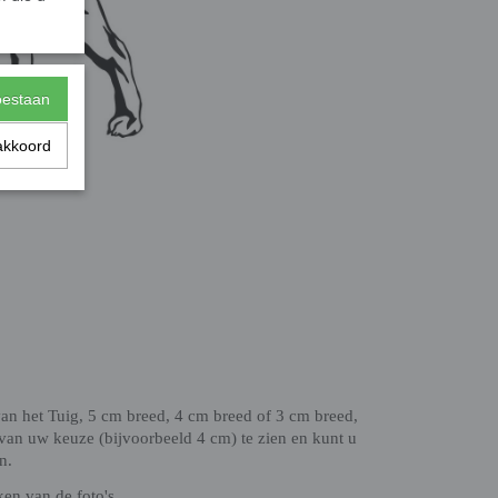
toestaan
akkoord
van het Tuig, 5 cm breed, 4 cm breed of 3 cm breed,
e van uw keuze (bijvoorbeeld 4 cm) te zien en kunt u
n.
ken van de foto's.