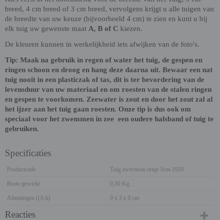
breed, 4 cm breed of 3 cm breed, vervolgens krijgt u alle tuigen van
de breedte van uw keuze (bijvoorbeeld 4 cm) te zien en kunt u bij
elk tuig uw gewenste maat
A, B of C
kiezen.
De kleuren kunnen in werkelijkheid iets afwijken van de foto's.
Tip: Maak na gebruik in regen of water het tuig, de gespen en
ringen schoon en droog en hang deze daarna uit. Bewaar een nat
tuig nooit in een plasticzak of tas, dit is ter bevordering van de
levensduur van uw materiaal en om roesten van de stalen ringen
en gespen te voorkomen. Zeewater is zout en door het zout zal al
het ijzer aan het tuig gaan roesten. Onze tip is dus ook om
speciaal voor het zwemmen in zee een oudere halsband of tuig te
gebruiken.
Specificaties
Productcode
Tuig zwrt/neon ornje 3cm-1920
Bruto gewicht
0,30 Kg
Afmetingen (l,b,h)
0 x 3 x 0 cm
Reacties