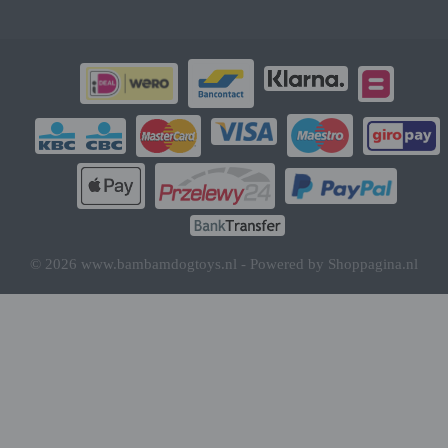
© 2026 www.bambamdogtoys.nl - Powered by Shoppagina.nl