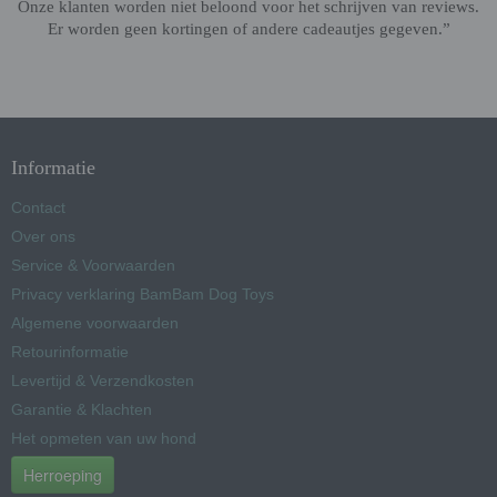
Onze klanten worden niet beloond voor het schrijven van reviews.
Er worden geen kortingen of andere cadeautjes gegeven.”
Informatie
Contact
Over ons
Service & Voorwaarden
Privacy verklaring BamBam Dog Toys
Algemene voorwaarden
Retourinformatie
Levertijd & Verzendkosten
Garantie & Klachten
Het opmeten van uw hond
Herroeping