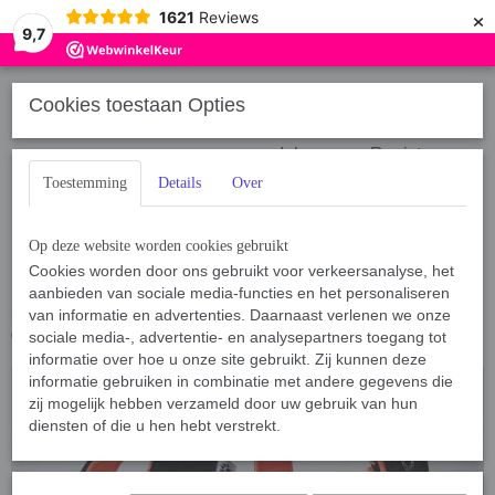
×
1621
Reviews
9,7
Cookies toestaan Opties
Inloggen
Registreren
Toestemming
Details
Over
Op deze website worden cookies gebruikt
Cookies worden door ons gebruikt voor verkeersanalyse, het
aanbieden van sociale media-functies en het personaliseren
Home
van informatie en advertenties. Daarnaast verlenen we onze
›
BamBam Dogwear
›
Tuigen & Harnassen
›
3 cm Neopreenstof
gevoerd
›
Tuig 3cm Zwart, Neon Oranje
sociale media-, advertentie- en analysepartners toegang tot
informatie over hoe u onze site gebruikt. Zij kunnen deze
informatie gebruiken in combinatie met andere gegevens die
zij mogelijk hebben verzameld door uw gebruik van hun
diensten of die u hen hebt verstrekt.