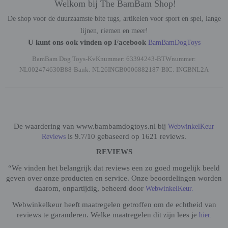
Welkom bij The BamBam Shop!
De shop voor de duurzaamste bite tugs, artikelen voor sport en spel, lange
lijnen, riemen en meer!
U kunt ons ook vinden op Facebook
BamBamDogToys
BamBam Dog Toys-KvKnummer: 63394243-BTWnummer:
NL002474630B88-Bank: NL26INGB0006882187-BIC: INGBNL2A
De waardering van www.bambamdogtoys.nl bij
WebwinkelKeur
is 9.7/10 gebaseerd op 1621 reviews.
Reviews
REVIEWS
“We vinden het belangrijk dat reviews een zo goed mogelijk beeld
geven over onze producten en service. Onze beoordelingen worden
daarom, onpartijdig, beheerd door
WebwinkelKeur.
Webwinkelkeur heeft maatregelen getroffen om de echtheid van
reviews te garanderen. Welke maatregelen dit zijn lees je
hier.