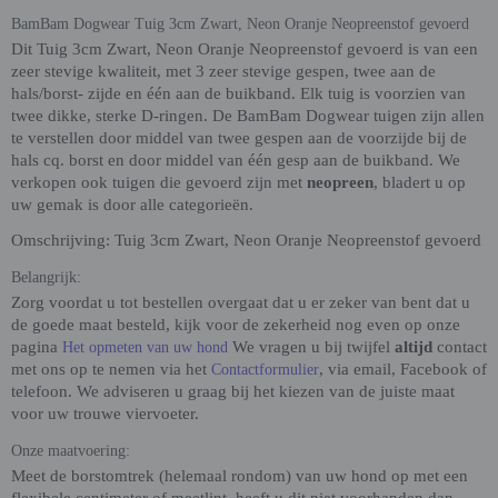
BamBam Dogwear Tuig 3cm Zwart, Neon Oranje Neopreenstof gevoerd
Dit Tuig 3cm Zwart, Neon Oranje Neopreenstof gevoerd is van een
zeer stevige kwaliteit, met 3 zeer stevige gespen, twee aan de
hals/borst- zijde en één aan de buikband. Elk tuig is voorzien van
twee dikke, sterke D-ringen. De BamBam Dogwear tuigen zijn allen
te verstellen door middel van twee gespen aan de voorzijde bij de
hals cq. borst en door middel van één gesp aan de buikband. We
verkopen ook tuigen die gevoerd zijn met
neopreen
, bladert u op
uw gemak is door alle categorieën.
Omschrijving: Tuig 3cm Zwart, Neon Oranje Neopreenstof gevoerd
Belangrijk:
Zorg voordat u tot bestellen overgaat dat u er zeker van bent dat u
de goede maat besteld, kijk voor de zekerheid nog even op onze
pagina
We vragen u bij twijfel
altijd
contact
Het opmeten van uw hond
met ons op te nemen via het
, via email, Facebook of
Contactformulier
telefoon. We adviseren u graag bij het kiezen van de juiste maat
voor uw trouwe viervoeter.
Onze maatvoering:
Meet de borstomtrek (helemaal rondom) van uw hond op met een