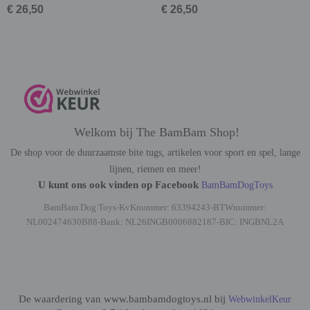
€ 26,50
€ 26,50
Welkom bij The BamBam Shop!
De shop voor de duurzaamste bite tugs, artikelen voor sport en spel, lange
lijnen, riemen en meer!
U kunt ons ook vinden op Facebook
BamBamDogToys
BamBam Dog Toys-KvKnummer: 63394243-BTWnummer:
NL002474630B88-Bank: NL26INGB0006882187-BIC: INGBNL2A
De waardering van www.bambamdogtoys.nl bij
WebwinkelKeur