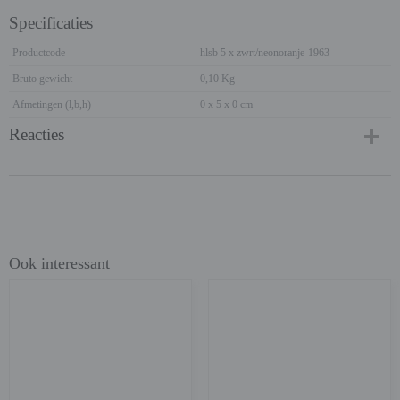
Specificaties
Productcode
hlsb 5 x zwrt/neonoranje-1963
Bruto gewicht
0,10 Kg
Afmetingen (l,b,h)
0 x 5 x 0 cm
Reacties
Ook interessant