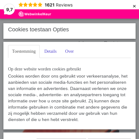
×
1621
Reviews
9,7
Cookies toestaan Opties
Inloggen
Registreren
Toestemming
Details
Over
Op deze website worden cookies gebruikt
Cookies worden door ons gebruikt voor verkeersanalyse, het
aanbieden van sociale media-functies en het personaliseren
Home
van informatie en advertenties. Daarnaast verlenen we onze
›
BamBam Dogwear
›
Halsbanden
›
5 cm Neopreenstof gevoerd
›
Halsband 5cm Zwart, Neon Oranje
sociale media-, advertentie- en analysepartners toegang tot
informatie over hoe u onze site gebruikt. Zij kunnen deze
informatie gebruiken in combinatie met andere gegevens die
zij mogelijk hebben verzameld door uw gebruik van hun
diensten of die u hen hebt verstrekt.