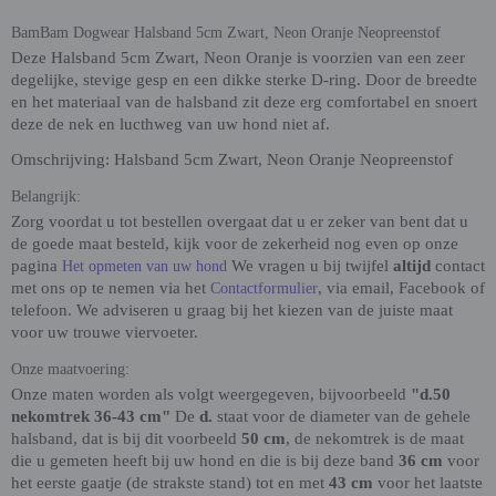
BamBam Dogwear Halsband 5cm Zwart, Neon Oranje Neopreenstof
Deze Halsband 5cm Zwart, Neon Oranje is voorzien van een zeer
degelijke, stevige gesp en een dikke sterke D-ring. Door de breedte
en het materiaal van de halsband zit deze erg comfortabel en snoert
deze de nek en lucthweg van uw hond niet af.
Omschrijving: Halsband 5cm Zwart, Neon Oranje Neopreenstof
Belangrijk:
Zorg voordat u tot bestellen overgaat dat u er zeker van bent dat u
de goede maat besteld, kijk voor de zekerheid nog even op onze
pagina
We vragen u bij twijfel
altijd
contact
Het opmeten van uw hond
met ons op te nemen via het
, via email, Facebook of
Contactformulier
telefoon. We adviseren u graag bij het kiezen van de juiste maat
voor uw trouwe viervoeter.
Onze maatvoering:
Onze maten worden als volgt weergegeven, bijvoorbeeld
"d.50
nekomtrek 36-43 cm"
De
d.
staat voor de diameter van de gehele
halsband, dat is bij dit voorbeeld
50 cm
, de nekomtrek is de maat
die u gemeten heeft bij uw hond en die is bij deze band
36 cm
voor
het eerste gaatje (de strakste stand) tot en met
43 cm
voor het laatste