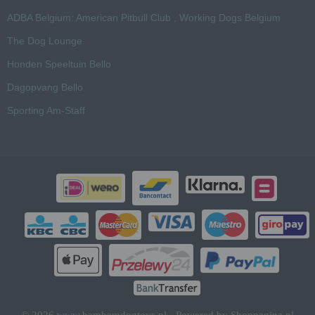
ADBA Belgium: American Pitbull Club , Working Dogs Belgium
The Dog Lounge
Honden Speeltuin Bello
Dagopvang Bello
Sporting Am-Staff