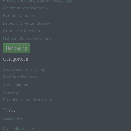
Privacy verklaring BamBam Dog Toys
Algemene voorwaarden
Retourinformatie
Levertijd & Verzendkosten
Garantie & Klachten
Het opmeten van uw hond
Herroeping
Categorieën
Sport, Spel en Training
BamBam Dogwear
Aanbiedingen
Voeding
Fournituren en IJzerwaren
Links
Best4dogz
Kwispeltaartjes.nl