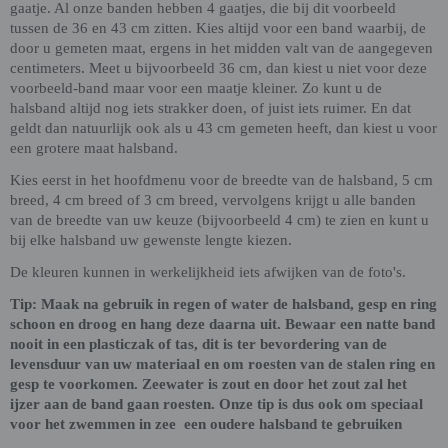
gaatje. Al onze banden hebben 4 gaatjes, die bij dit voorbeeld
tussen de 36 en 43 cm zitten. Kies altijd voor een band waarbij, de
door u gemeten maat, ergens in het midden valt van de aangegeven
centimeters. Meet u bijvoorbeeld 36 cm, dan kiest u niet voor deze
voorbeeld-band maar voor een maatje kleiner. Zo kunt u de
halsband altijd nog iets strakker doen, of juist iets ruimer. En dat
geldt dan natuurlijk ook als u 43 cm gemeten heeft, dan kiest u voor
een grotere maat halsband.
Kies eerst in het hoofdmenu voor de breedte van de halsband, 5 cm
breed, 4 cm breed of 3 cm breed, vervolgens krijgt u alle banden
van de breedte van uw keuze (bijvoorbeeld 4 cm) te zien en kunt u
bij elke halsband uw gewenste lengte kiezen.
De kleuren kunnen in werkelijkheid iets afwijken van de foto's.
Tip: Maak na gebruik in regen of water de halsband, gesp en ring
schoon en droog en hang deze daarna uit. Bewaar een natte band
nooit in een plasticzak of tas, dit is ter bevordering van de
levensduur van uw materiaal en om roesten van de stalen ring en
gesp te voorkomen. Zeewater is zout en door het zout zal het
ijzer aan de band gaan roesten. Onze tip is dus ook om speciaal
voor het zwemmen in zee een oudere halsband te gebruiken